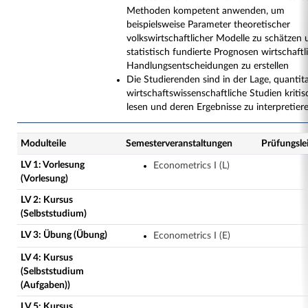
Methoden kompetent anwenden, um
beispielsweise Parameter theoretischer
volkswirtschaftlicher Modelle zu schätzen
statistisch fundierte Prognosen wirtschaftl
Handlungsentscheidungen zu erstellen
Die Studierenden sind in der Lage, quantit
wirtschaftswissenschaftliche Studien kritis
lesen und deren Ergebnisse zu interpretier
Modulteile
Semesterveranstaltungen
Prüfungsle
LV 1: Vorlesung
Econometrics I (L)
(Vorlesung)
LV 2: Kursus
(Selbststudium)
LV 3: Übung (Übung)
Econometrics I (E)
LV 4: Kursus
(Selbststudium
(Aufgaben))
LV 5: Kursus