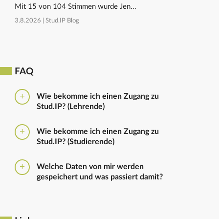
Mit 15 von 104 Stimmen wurde Jen...
3.8.2026 |
Stud.IP Blog
FAQ
Wie bekomme ich einen Zugang zu
Stud.IP? (Lehrende)
Bitte beantragen Sie den Zugang zu Stud.IP mit dem
Wie bekomme ich einen Zugang zu
folgenden
Formular
Haben Sie bereits eine
Stud.IP? (Studierende)
universitäre E-Mail-Adresse, reicht ein formloser
Antrag an
die Administratoren
. Bitte vergessen Sie
Die Anmeldung zum Stud.IP erfolgt mit dem
nicht die Einrichtung zu nennen in die Sie
Welche Daten von mir werden
Nutzerkennzeichen und dem Passwort, das ihr mit
eingetragen werden sollen.
gespeichert und was passiert damit?
euren Immatrikulationsunterlagen erhalten habt. Das
Passwort könnt ihr im
Serviceportal
für Stud.IP und
Ausführliche Informationen zu gespeicherten Daten
für andere IT-Dienste neu setzen.
sowie zur Löschung von Daten finden sich unter
dem Punkt „Datenschutzbestimmung" im Footer.