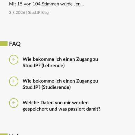
Mit 15 von 104 Stimmen wurde Jen...
3.8.2026 |
Stud.IP Blog
FAQ
Wie bekomme ich einen Zugang zu
Stud.IP? (Lehrende)
Bitte beantragen Sie den Zugang zu Stud.IP mit dem
Wie bekomme ich einen Zugang zu
folgenden
Formular
Haben Sie bereits eine
Stud.IP? (Studierende)
universitäre E-Mail-Adresse, reicht ein formloser
Antrag an
die Administratoren
. Bitte vergessen Sie
Die Anmeldung zum Stud.IP erfolgt mit dem
nicht die Einrichtung zu nennen in die Sie
Welche Daten von mir werden
Nutzerkennzeichen und dem Passwort, das ihr mit
eingetragen werden sollen.
gespeichert und was passiert damit?
euren Immatrikulationsunterlagen erhalten habt. Das
Passwort könnt ihr im
Serviceportal
für Stud.IP und
Ausführliche Informationen zu gespeicherten Daten
für andere IT-Dienste neu setzen.
sowie zur Löschung von Daten finden sich unter
dem Punkt „Datenschutzbestimmung" im Footer.