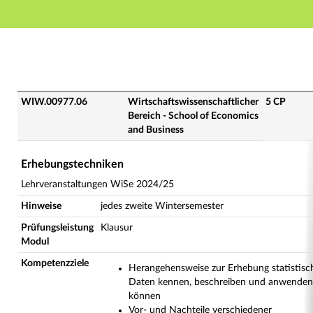
Hauptnavigation
Hauptinhalt
Fußzeile
WIW.00977.06 - Erhebungstechniken (Veranstaltungsü
WIW.00977.06
Wirtschaftswissenschaftlicher
5 CP
Bereich - School of Economics
and Business
Erhebungstechniken
Lehrveranstaltungen WiSe 2024/25
Hinweise
jedes zweite Wintersemester
Prüfungsleistung
Klausur
Modul
Kompetenzziele
Herangehensweise zur Erhebung statistisc
Daten kennen, beschreiben und anwenden
können
Vor- und Nachteile verschiedener