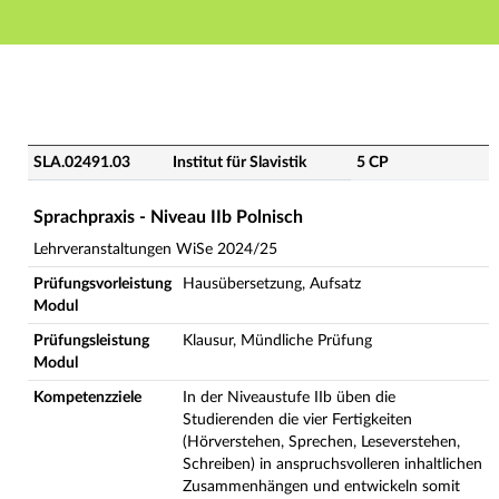
Hauptnavigation
Hauptinhalt
Fußzeile
SLA.02491.03 - Sprachpraxis - Niveau IIb Polnisch (Ve
SLA.02491.03
Institut für Slavistik
5 CP
Sprachpraxis - Niveau IIb Polnisch
Lehrveranstaltungen WiSe 2024/25
Prüfungsvorleistung
Hausübersetzung, Aufsatz
Modul
Prüfungsleistung
Klausur, Mündliche Prüfung
Modul
Kompetenzziele
In der Niveaustufe IIb üben die
Studierenden die vier Fertigkeiten
(Hörverstehen, Sprechen, Leseverstehen,
Schreiben) in anspruchsvolleren inhaltlichen
Zusammenhängen und entwickeln somit