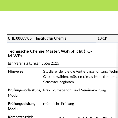
Hauptnavigation
Hauptinhalt
Fußzeile
CHE.00009.05 - Technische Chemie Master, Wahlpflic
CHE.00009.05
Institut für Chemie
10 CP
Technische Chemie Master, Wahlpflicht (TC-
M-WP)
Lehrveranstaltungen SoSe 2025
Hinweise
Studierende, die die Vertiefungsrichtung Tech
Chemie wählen, müssen dieses Modul im erst
Semester beginnen.
Prüfungsvorleistung
Praktikumsbericht und Seminarvortrag
Modul
Prüfungsleistung
mündliche Prüfung
Modul
Kompetenzziele