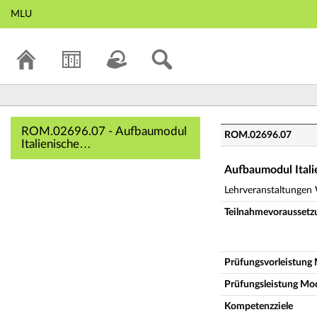
MLU
ROM.02696.07 - Au
ROM.02696.07 - Aufbaumodul
ROM.02696.07
Italienische
Literaturwissenschaft 2 -
Neuere italienische Literatur
Aufbaumodul Italie
(Veranstaltungsübersicht)
Lehrveranstaltungen
Teilnahmevoraussetz
Prüfungsvorleistung
Prüfungsleistung Mo
Kompetenzziele