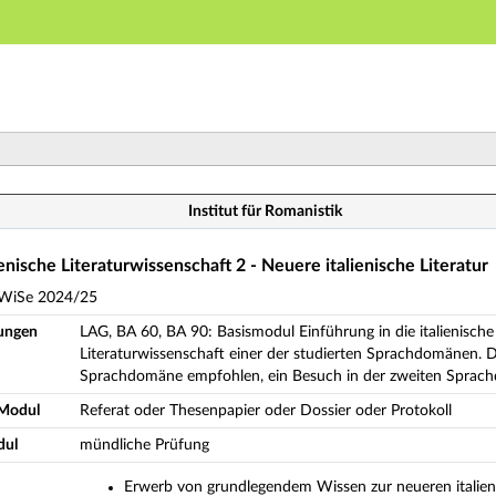
Hauptnavigation
Hauptinhalt
Fußzeile
fbaumodul Italienische Literaturwissenschaft 2 - Neuere
Institut für Romanistik
nische Literaturwissenschaft 2 - Neuere italienische Literatur
 WiSe 2024/25
ungen
LAG, BA 60, BA 90: Basismodul Einführung in die italienisch
Literaturwissenschaft einer der studierten Sprachdomänen. 
Sprachdomäne empfohlen, ein Besuch in der zweiten Sprach
 Modul
Referat oder Thesenpapier oder Dossier oder Protokoll
dul
mündliche Prüfung
Erwerb von grundlegendem Wissen zur neueren italieni