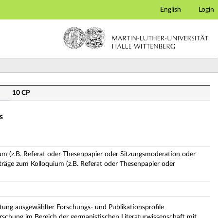
English
Login
nkt 19. Jahrhundert bis zur Gegenwart (Veranstaltungsü
10 CP
s
ium (z.B. Referat oder Thesenpapier oder Sitzungsmoderation oder
iträge zum Kolloquium (z.B. Referat oder Thesenpapier oder
tung ausgewählter Forschungs- und Publikationsprofile
orschung im Bereich der germanistischen Literaturwissenschaft mit