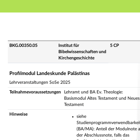
Hauptnavigation
Hauptinhalt
Fußzeile
BKG.00350.05 - Profilmodul Landeskunde Palästinas (
BKG.00350.05
Institut für
5 CP
Bibelwissenschaften und
Kirchengeschichte
Profilmodul Landeskunde Palästinas
Lehrveranstaltungen SoSe 2025
Teilnahmevoraussetzungen
Lehramt und BA Ev. Theologie:
Basismodul Altes Testament und Neues
Testament
Hinweise
siehe
Studienprogrammverwendbarkei
(BA/MA): Anteil der Modulnote 
der Abschlussnote, falls das