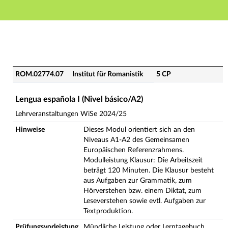
Hauptnavigation
Hauptinhalt
Fußzeile
ROM.02774.07 - Lengua española I (Nivel básico/A2) (
ROM.02774.07
Institut für Romanistik
5 CP
Lengua española I (Nivel básico/A2)
Lehrveranstaltungen WiSe 2024/25
Hinweise
Dieses Modul orientiert sich an den
Niveaus A1-A2 des Gemeinsamen
Europäischen Referenzrahmens.
Modulleistung Klausur: Die Arbeitszeit
beträgt 120 Minuten. Die Klausur besteht
aus Aufgaben zur Grammatik, zum
Hörverstehen bzw. einem Diktat, zum
Leseverstehen sowie evtl. Aufgaben zur
Textproduktion.
Prüfungsvorleistung
Mündliche Leistung oder Lerntagebuch