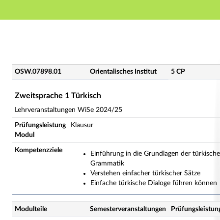
Hauptnavigation
Hauptinhalt
Fußzeile
OSW.07898.01 - Zweitsprache 1 Türkisch (Veranstaltu
OSW.07898.01
Orientalisches Institut
5 CP
Zweitsprache 1 Türkisch
Lehrveranstaltungen WiSe 2024/25
Prüfungsleistung
Klausur
Modul
Kompetenzziele
Einführung in die Grundlagen der türkisch
Grammatik
Verstehen einfacher türkischer Sätze
Einfache türkische Dialoge führen können
Modulteile
Semesterveranstaltungen
Prüfungsleistun