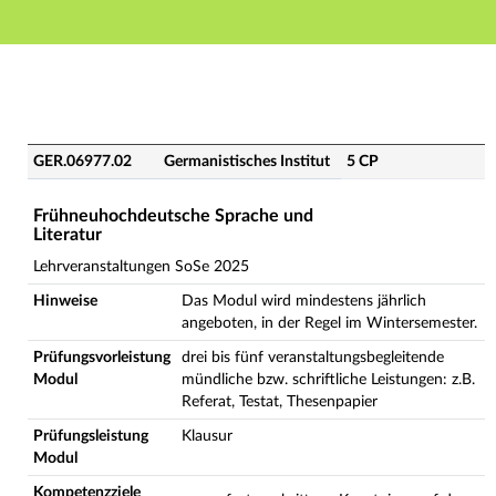
Hauptnavigation
Hauptinhalt
Fußzeile
GER.06977.02 - Frühneuhochdeutsche Sprache und Lite
GER.06977.02
Germanistisches Institut
5 CP
Frühneuhochdeutsche Sprache und
Literatur
Lehrveranstaltungen SoSe 2025
Hinweise
Das Modul wird mindestens jährlich
angeboten, in der Regel im Wintersemester.
Prüfungsvorleistung
drei bis fünf veranstaltungsbegleitende
Modul
mündliche bzw. schriftliche Leistungen: z.B.
Referat, Testat, Thesenpapier
Prüfungsleistung
Klausur
Modul
Kompetenzziele