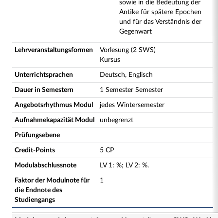
sowie in die Bedeutung der
Antike für spätere Epochen
und für das Verständnis der
Gegenwart
Lehrveranstaltungsformen
Vorlesung (2 SWS)
Kursus
Unterrichtsprachen
Deutsch, Englisch
Dauer in Semestern
1 Semester Semester
Angebotsrhythmus Modul
jedes Wintersemester
Aufnahmekapazität Modul
unbegrenzt
Prüfungsebene
Credit-Points
5 CP
Modulabschlussnote
LV
1
:
%;
LV
2
:
%.
Faktor der Modulnote für
1
die Endnote des
Studiengangs