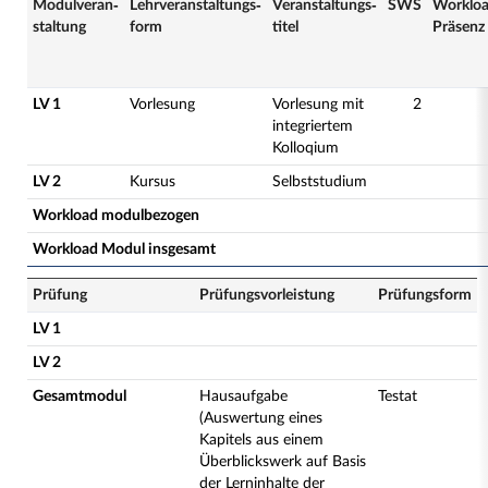
Modulveran­
Lehrveranstaltungs­
Veranstaltungs­
SWS
Worklo
staltung
form
titel
Präsenz
LV 1
Vorlesung
Vorlesung mit
2
integriertem
Kolloqium
LV 2
Kursus
Selbststudium
Workload modulbezogen
Workload Modul insgesamt
Prüfung
Prüfungsvorleistung
Prüfungsform
LV 1
LV 2
Gesamtmodul
Hausaufgabe
Testat
(Auswertung eines
Kapitels aus einem
Überblickswerk auf Basis
der Lerninhalte der