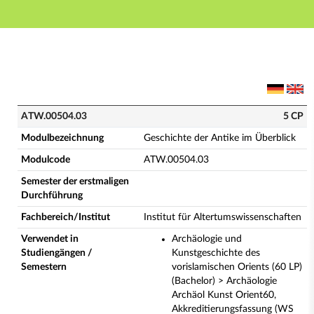
Hauptnavigation
Hauptinhalt
Fußzeile
ATW.00504.03 - Geschichte der Antike im Überblick 
ATW.00504.03
5 CP
Modulbezeichnung
Geschichte der Antike im Überblick
Modulcode
ATW.00504.03
Semester der erstmaligen
Durchführung
Fachbereich/Institut
Institut für Altertumswissenschaften
Verwendet in
Archäologie und
Studiengängen /
Kunstgeschichte des
Semestern
vorislamischen Orients (60 LP)
(Bachelor) > Archäologie
Archäol Kunst Orient60,
Akkreditierungsfassung (WS