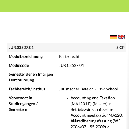
Hauptnavigation
Hauptinhalt
Fußzeile
JUR.03527.01 - Kartellrecht (Vollständige Modulbesch
JUR.03527.01
5 CP
Modulbezeichnung
Kartellrecht
Modulcode
JUR.03527.01
Semester der erstmaligen
Durchführung
Fachbereich/Institut
Juristischer Bereich - Law School
Verwendet in
Accounting and Taxation
Studiengängen /
(MA120 LP) (Master) >
Semestern
Betriebswirtschaftslehre
Accounting&TaxationMA120,
Akkreditierungsfassung (WS
2006/07 - SS 2009) >