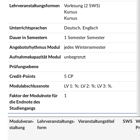
Lehrveranstaltungsformen
Vorlesung (2 SWS)
Kursus
Kursus
Unterrichtsprachen
Deutsch, Englisch
Dauer in Semestern
1 Semester Semester
Angebotsrhythmus Modul
jedes Wintersemester
Aufnahmekapazität Modul
unbegrenzt
Prüfungsebene
Credit-Points
5 CP
Modulabschlussnote
LV
1
:
%;
LV
2
:
%;
LV
3
:
%.
Faktor der Modulnote für
1
die Endnote des
Studiengangs
Modulveran­
Lehrveranstaltungs­
Veranstaltungs­titel
SWS
W
staltung
form
Pr