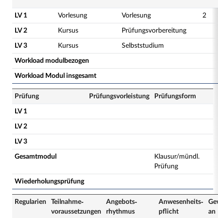
LV 1
Vorlesung
Vorlesung
2
LV 2
Kursus
Prüfungsvorbereitung
LV 3
Kursus
Selbststudium
Workload modulbezogen
Workload Modul insgesamt
Prüfung
Prüfungsvorleistung
Prüfungsform
LV 1
LV 2
LV 3
Gesamtmodul
Klausur/mündl.
Prüfung
Wiederholungsprüfung
Regularien
Teilnahme­
Angebots­
Anwesenheits­
Ge
voraussetzungen
rhythmus
pflicht
an