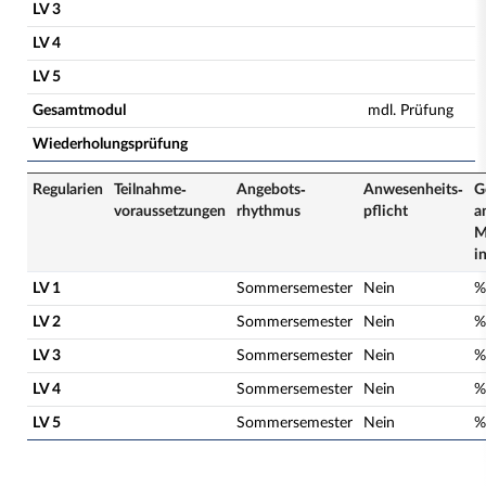
LV 3
LV 4
LV 5
Gesamtmodul
mdl. Prüfung
Wiederholungsprüfung
Regularien
Teilnahme­
Angebots­
Anwesenheits­
G
voraussetzungen
rhythmus
pflicht
a
M
i
LV 1
Sommersemester
Nein
%
LV 2
Sommersemester
Nein
%
LV 3
Sommersemester
Nein
%
LV 4
Sommersemester
Nein
%
LV 5
Sommersemester
Nein
%