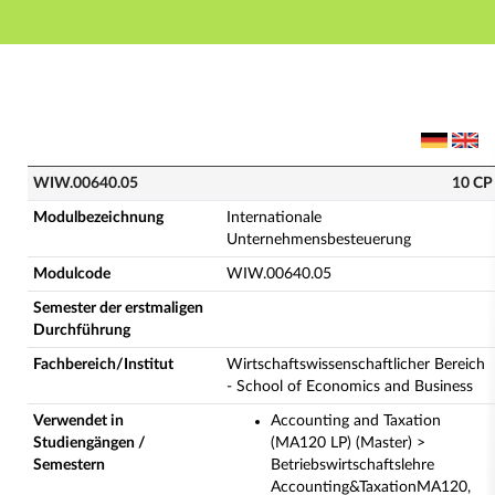
Hauptnavigation
Hauptinhalt
Fußzeile
WIW.00640.05 - Internationale Unternehmensbesteue
WIW.00640.05
10 CP
Modulbezeichnung
Internationale
Unternehmensbesteuerung
Modulcode
WIW.00640.05
Semester der erstmaligen
Durchführung
Fachbereich/Institut
Wirtschaftswissenschaftlicher Bereich
- School of Economics and Business
Verwendet in
Accounting and Taxation
Studiengängen /
(MA120 LP) (Master) >
Semestern
Betriebswirtschaftslehre
Accounting&TaxationMA120,