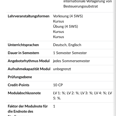
internationale Verlagerung von
Besteuerungssubstrat
Lehrveranstaltungsformen
Vorlesung (4 SWS)
Kursus
Übung (4 SWS)
Kursus
Kursus
Unterrichtsprachen
Deutsch, Englisch
Dauer in Semestern
1 Semester Semester
Angebotsrhythmus Modul
jedes Sommersemester
Aufnahmekapazität Modul
unbegrenzt
Prüfungsebene
Credit-Points
10 CP
Modulabschlussnote
LV
1
:
%;
LV
2
:
%;
LV
3
:
%;
LV
4
:
%;
LV
5
:
%.
Faktor der Modulnote für
1
die Endnote des