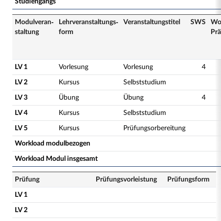
Studiengangs
Modulveran­
Lehrveranstaltungs­
Veranstaltungs­titel
SWS
Wo
staltung
form
Prä
LV 1
Vorlesung
Vorlesung
4
LV 2
Kursus
Selbststudium
LV 3
Übung
Übung
4
LV 4
Kursus
Selbststudium
LV 5
Kursus
Prüfungsorbereitung
Workload modulbezogen
Workload Modul insgesamt
Prüfung
Prüfungsvorleistung
Prüfungsform
LV 1
LV 2