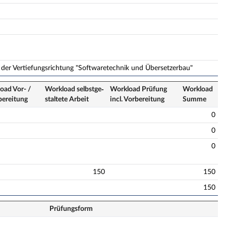
 der Vertiefungsrichtung "Softwaretechnik und Übersetzerbau"
oad Vor- /
Workload selbstge­
Workload Prüfung
Workload
bereitung
staltete Arbeit
incl. Vorbereitung
Summe
0
0
0
150
150
150
Prüfungsform