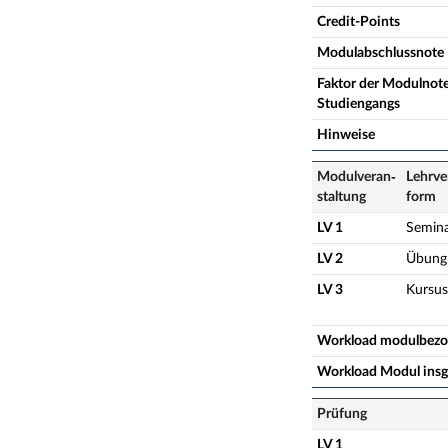
Credit-Points
Modulabschlussnote
Faktor der Modulnote
Studiengangs
Hinweise
Modulveran­
Lehrve
staltung
form
LV 1
Semin
LV 2
Übung
LV 3
Kursus
Workload modulbez
Workload Modul ins
Prüfung
LV 1