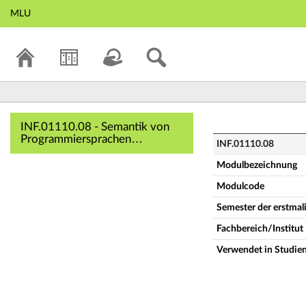
MLU
INF.01110.08 - Se
INF.01110.08 - Semantik von
Programmiersprachen
INF.01110.08
(Vollständige
Modulbeschreibung)
Modulbezeichnung
Modulcode
Semester der erstma
Fachbereich/Institut
Verwendet in Studie