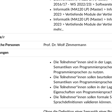
2016/17 - WS 2022/23) > Softwarete
Informatik (MA120 LP) (Master) > Inf
2023 > Vertiefende Module der Vertie
Informatik (MA120 LP) (Master) > Inf
2023 > Vertiefende Module der Verti
mehr...
e/r
iche Personen
Prof. Dr. Wolf Zimmermann
ungen
Die Teilnehmer*innen sind in der Lage
Semantiken von Programmiersprachen 
Programmiersprachen zu nutzen.
Die Teilnehmer*innen sollen beurteil
Semantiken von Programmiersprachen
Die Teilnehmer*innen sollen in der L
Eigenschaften von Programmiersprache
Die Teilnehmer*innen sollen formale
Sprachdefinitionen validieren können.
Ohne die Definition einer Semantik einer Pr