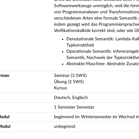
Softwarewerkzeuge unmöglich, weil die formal
von Programmanalysen und Transformationen
verschiedenen Arten eine formale Semantik d
indem gezeigt wird das Programmiersprachen s
Verifikationskalküle korrekt sind, oder wie Ü
Denotationale Semantik: Lambda-Kalkü
Typkorrektheit
Operationale Semantik: Inferenzregeln
Semantik, Nachweis der Typkorrektheit
Abstrakte Maschine: Abstrakte Zusatz
ormen
Seminar (3 SWS)
Übung (2 SWS)
Kursus
Deutsch, Englisch
1 Semester Semester
Modul
beginnend im Wintersemester im Wechsel m
Modul
unbegrenzt