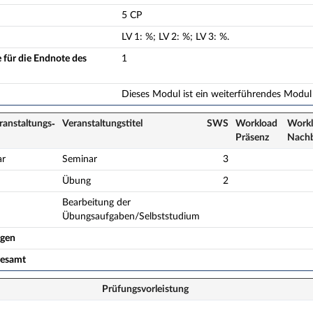
5 CP
LV
1
:
%;
LV
2
:
%;
LV
3
:
%.
 für die Endnote des
1
Dieses Modul ist ein weiterführendes Modul
ranstaltungs­
Veranstaltungs­titel
SWS
Workload
Workl
Präsenz
Nach­
ar
Seminar
3
Übung
2
Bearbeitung der
Übungsaufgaben/Selbststudium
ogen
gesamt
Prüfungsvorleistung