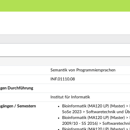
Hauptnavigation
Hauptinhalt
Fußzeile
mantik von Programmiersprachen (Vollständige Modulb
Semantik von Programmiersprachen
INF.01110.08
ligen Durchführung
Institut für Informatik
ngängen / Semestern
Bioinformatik (MA120 LP) (Master) > 
SoSe 2023 > Softwaretechnik und Über
Bioinformatik (MA120 LP) (Master) >
2009/10 - SS 2016) > Softwaretechn
Bioinformatik (MA120 LP) (Master) >