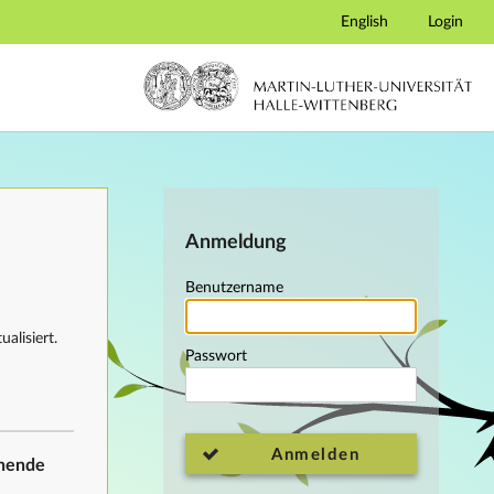
English
Login
Anmeldung
Benutzername
alisiert.
Passwort
Anmelden
ehende