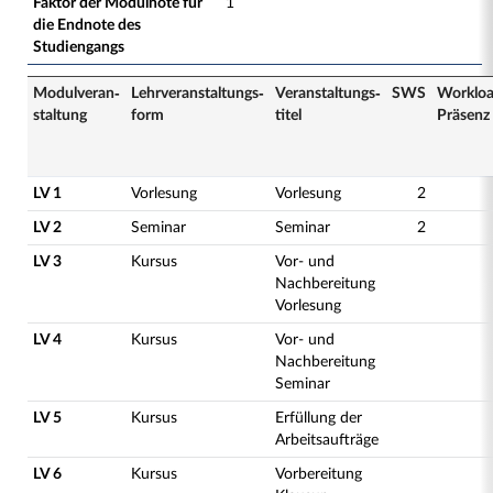
Faktor der Modulnote für
1
die Endnote des
Studiengangs
Modulveran­
Lehrveranstaltungs­
Veranstaltungs­
SWS
Worklo
staltung
form
titel
Präsenz
LV 1
Vorlesung
Vorlesung
2
LV 2
Seminar
Seminar
2
LV 3
Kursus
Vor- und
Nachbereitung
Vorlesung
LV 4
Kursus
Vor- und
Nachbereitung
Seminar
LV 5
Kursus
Erfüllung der
Arbeitsaufträge
LV 6
Kursus
Vorbereitung