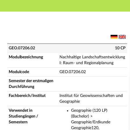
Hauptnavigation
Hauptinhalt
Fußzeile
GEO.07206.02 - Nachhaltige Landschaftsentwicklung I
GEO.07206.02
10 CP
Modulbezeichnung
Nachhaltige Landschaftsentwicklung
I: Raum- und Regionalplanung
Modulcode
GEO.07206.02
Semester der erstmaligen
Durchführung
Fachbereich/Institut
Institut für Geowissenschaften und
Geographie
Verwendet in
Geographie (120 LP)
Studiengängen /
(Bachelor) >
Semestern
Geographie/Erdkunde
Geographie120,