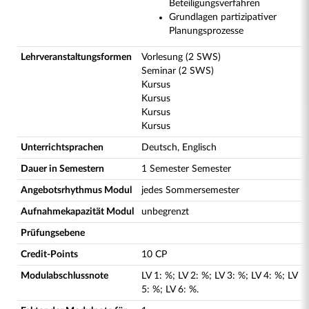
Beteiligungsverfahren
Grundlagen partizipativer
Planungsprozesse
Lehrveranstaltungsformen
Vorlesung (2 SWS)
Seminar (2 SWS)
Kursus
Kursus
Kursus
Kursus
Unterrichtsprachen
Deutsch, Englisch
Dauer in Semestern
1 Semester Semester
Angebotsrhythmus Modul
jedes Sommersemester
Aufnahmekapazität Modul
unbegrenzt
Prüfungsebene
Credit-Points
10 CP
Modulabschlussnote
LV
1
:
%;
LV
2
:
%;
LV
3
:
%;
LV
4
:
%;
LV
5
:
%;
LV
6
:
%.