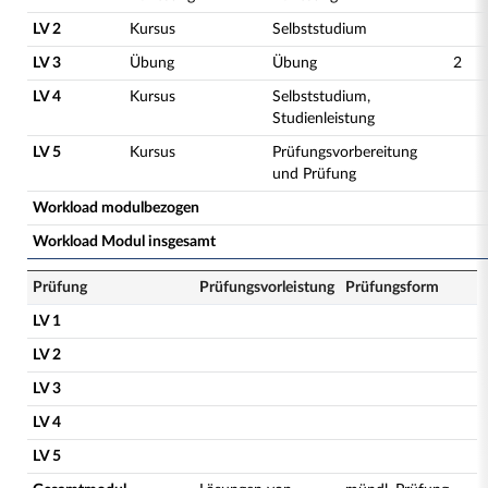
LV 2
Kursus
Selbststudium
LV 3
Übung
Übung
2
LV 4
Kursus
Selbststudium,
Studienleistung
LV 5
Kursus
Prüfungsvorbereitung
und Prüfung
Workload modulbezogen
Workload Modul insgesamt
Prüfung
Prüfungsvorleistung
Prüfungsform
LV 1
LV 2
LV 3
LV 4
LV 5