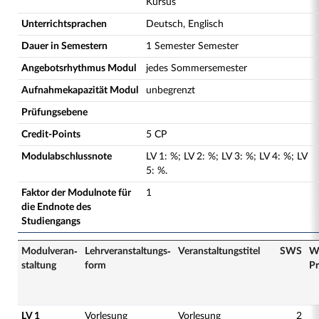
Kursus
Unterrichtsprachen
Deutsch, Englisch
Dauer in Semestern
1 Semester Semester
Angebotsrhythmus Modul
jedes Sommersemester
Aufnahmekapazität Modul
unbegrenzt
Prüfungsebene
Credit-Points
5 CP
Modulabschlussnote
LV
1
:
%;
LV
2
:
%;
LV
3
:
%;
LV
4
:
%;
LV
5
:
%.
Faktor der Modulnote für
1
die Endnote des
Studiengangs
Modulveran­
Lehrveranstaltungs­
Veranstaltungs­titel
SWS
W
staltung
form
Pr
LV 1
Vorlesung
Vorlesung
2