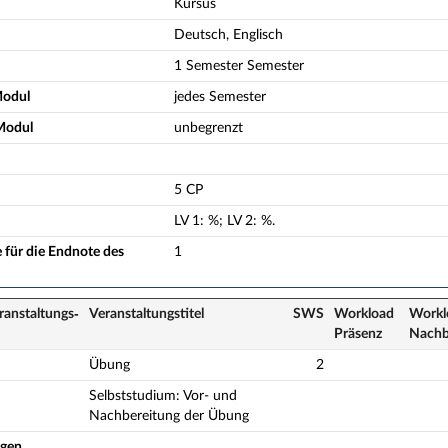
Kursus
Deutsch, Englisch
1 Semester Semester
Modul
jedes Semester
Modul
unbegrenzt
5 CP
LV
1
:
%;
LV
2
:
%.
 für die Endnote des
1
ranstaltungs­
Veranstaltungs­titel
SWS
Workload
Workl
Präsenz
Nach­
Übung
2
Selbststudium: Vor- und
Nachbereitung der Übung
ogen