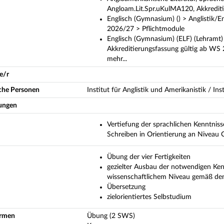
Angloam.Lit.Spr.uKulMA120, Akkredit
Englisch (Gymnasium) () > Anglistik/E
2026/27 > Pflichtmodule
Englisch (Gymnasium) (ELF) (Lehramt) 
Akkreditierungsfassung gültig ab WS
mehr...
e/r
iche Personen
Institut für Anglistik und Amerikanistik / In
ungen
Vertiefung der sprachlichen Kenntnis
Schreiben in Orientierung an Nivea
Übung der vier Fertigkeiten
gezielter Ausbau der notwendigen Kenn
wissenschaftlichem Niveau gemäß den
Übersetzung
zielorientiertes Selbstudium
ormen
Übung (2 SWS)