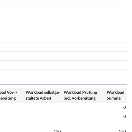
oad Vor- /
Workload selbstge­
Workload Prüfung
Workload
bereitung
staltete Arbeit
incl. Vorbereitung
Summe
0
0
150
150