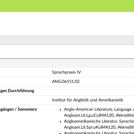
Hauptnavigation
Hauptinhalt
Fußzeile
rachpraxis IV (Vollständige Modulbeschreibung)
Sprachpraxis IV
ANG.06151.02
ligen Durchführung
Institut für Anglistik und Amerikanistik
ngängen / Semestern
Anglo-American Literature, Language 
Angloam.Lit.Lg.uCulMA120, Akkrediti
Angloamerikanische Literatur, Sprache
Angloam.Lit.Spr.uKulMA120, Akkredit
Angloamerikanische Literatur, Sprache