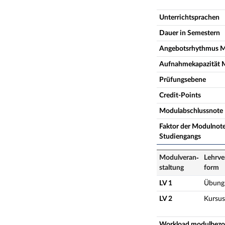
Unterrichtsprachen
Dauer in Semestern
Angebotsrhythmus 
Aufnahmekapazität 
Prüfungsebene
Credit-Points
Modulabschlussnote
Faktor der Modulnote
Studiengangs
Modulveran­
Lehrve
staltung
form
LV 1
Übung
LV 2
Kursus
Workload modulbez