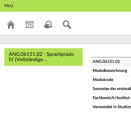
MLU
ANG.06151.02 - Sp
ANG.06151.02 - Sprachpraxis
IV (Vollständige
ANG.06151.02
Modulbeschreibung)
Modulbezeichnung
Modulcode
Semester der erstma
Fachbereich/Institut
Verwendet in Studie