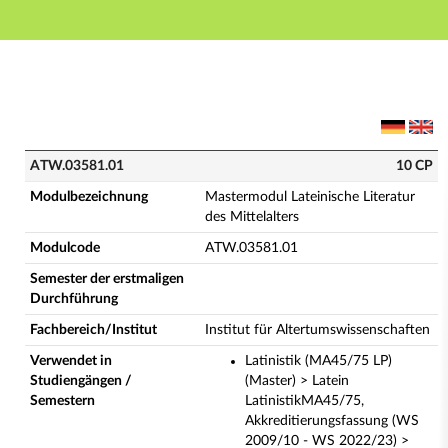
Hauptnavigation
Hauptinhalt
Fußzeile
ATW.03581.01 - Mastermodul Lateinische Literatur de
ATW.03581.01
10 CP
Modulbezeichnung
Mastermodul Lateinische Literatur
des Mittelalters
Modulcode
ATW.03581.01
Semester der erstmaligen
Durchführung
Fachbereich/Institut
Institut für Altertumswissenschaften
Verwendet in
Latinistik (MA45/75 LP)
Studiengängen /
(Master) > Latein
Semestern
LatinistikMA45/75,
Akkreditierungsfassung (WS
2009/10 - WS 2022/23) >