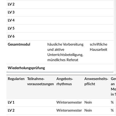
LV 2
LV 3
LV 4
LV 5
LV 6
Gesamtmodul
häusliche Vorbereitung
schriftliche
und aktive
Hausarbeit
Unterrichtsbeteiligung,
mündliches Referat
Wiederholungsprüfung
Regularien
Teilnahme­
Angebots­
Anwesenheits­
Ge
voraussetzungen
rhythmus
pflicht
an
Mo
in 
LV 1
Wintersemester
Nein
%
LV 2
Wintersemester
Nein
%