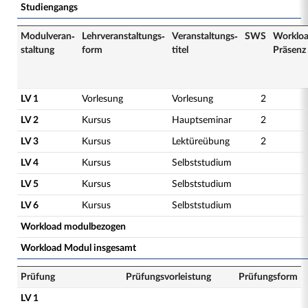
Studiengangs
Modulveran­
Lehrveranstaltungs­
Veranstaltungs­
SWS
Worklo
staltung
form
titel
Präsenz
LV 1
Vorlesung
Vorlesung
2
LV 2
Kursus
Hauptseminar
2
LV 3
Kursus
Lektüreübung
2
LV 4
Kursus
Selbststudium
LV 5
Kursus
Selbststudium
LV 6
Kursus
Selbststudium
Workload modulbezogen
Workload Modul insgesamt
Prüfung
Prüfungsvorleistung
Prüfungsform
LV 1