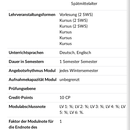
Spätmittelalter
Lehrveranstaltungsformen
Vorlesung (2 SWS)
Kursus (2 SWS)
Kursus (2 SWS)
Kursus
Kursus
Kursus
Unterrichtsprachen
Deutsch, Englisch
Dauer in Semestern
1 Semester Semester
Angebotsrhythmus Modul
jedes Wintersemester
Aufnahmekapazität Modul
unbegrenzt
Prüfungsebene
Credit-Points
10 CP
Modulabschlussnote
LV
1
:
%;
LV
2
:
%;
LV
3
:
%;
LV
4
:
%;
LV
5
:
%;
LV
6
:
%.
Faktor der Modulnote für
1
die Endnote des