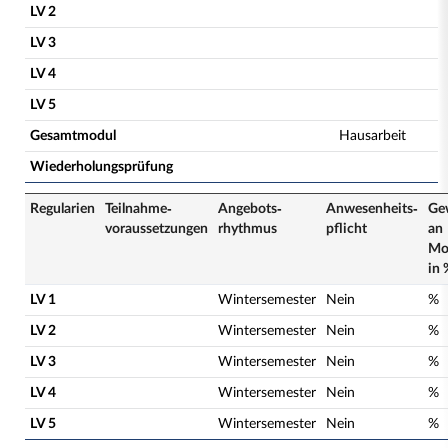
LV 2
LV 3
LV 4
LV 5
Gesamtmodul
Hausarbeit
Wiederholungsprüfung
Regularien
Teilnahme­
Angebots­
Anwesenheits­
Ge
voraussetzungen
rhythmus
pflicht
an
Mo
in 
LV 1
Wintersemester
Nein
%
LV 2
Wintersemester
Nein
%
LV 3
Wintersemester
Nein
%
LV 4
Wintersemester
Nein
%
LV 5
Wintersemester
Nein
%