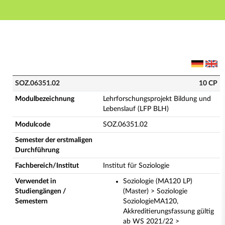
Hauptnavigation
Hauptinhalt
Fußzeile
SOZ.06351.02 - Lehrforschungsprojekt Bildung und Le
SOZ.06351.02
10 CP
Modulbezeichnung
Lehrforschungsprojekt Bildung und
Lebenslauf (LFP BLH)
Modulcode
SOZ.06351.02
Semester der erstmaligen
Durchführung
Fachbereich/Institut
Institut für Soziologie
Verwendet in
Soziologie (MA120 LP)
Studiengängen /
(Master) > Soziologie
Semestern
SoziologieMA120,
Akkreditierungsfassung gültig
ab WS 2021/22 >