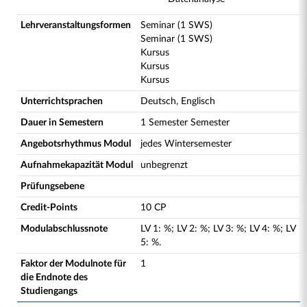
Lehrveranstaltungsformen
Seminar (1 SWS)
Seminar (1 SWS)
Kursus
Kursus
Kursus
Unterrichtsprachen
Deutsch, Englisch
Dauer in Semestern
1 Semester Semester
Angebotsrhythmus Modul
jedes Wintersemester
Aufnahmekapazität Modul
unbegrenzt
Prüfungsebene
Credit-Points
10 CP
Modulabschlussnote
LV
1
:
%;
LV
2
:
%;
LV
3
:
%;
LV
4
:
%;
LV
5
:
%.
Faktor der Modulnote für
1
die Endnote des
Studiengangs