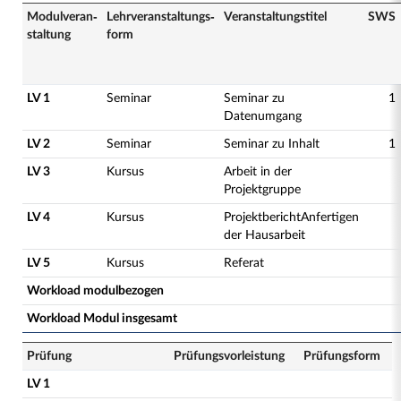
Modulveran­
Lehrveranstaltungs­
Veranstaltungs­titel
SWS
staltung
form
LV 1
Seminar
Seminar zu
1
Datenumgang
LV 2
Seminar
Seminar zu Inhalt
1
LV 3
Kursus
Arbeit in der
Projektgruppe
LV 4
Kursus
ProjektberichtAnfertigen
der Hausarbeit
LV 5
Kursus
Referat
Workload modulbezogen
Workload Modul insgesamt
Prüfung
Prüfungsvorleistung
Prüfungsform
LV 1