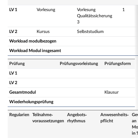
LV 1
Vorlesung
Vorlesung
1
Qualitätssicherung
3
LV 2
Kursus
Selbststudium
Workload modulbezogen
Workload Modul insgesamt
Prüfung
Prüfungsvorleistung
Prüfungsform
LV 1
LV 2
Gesamtmodul
Klausur
Wiederholungsprüfung
Regularien
Teilnahme­
Angebots­
Anwesenheits­
Ge
voraussetzungen
rhythmus
pflicht
an
Mo
in 