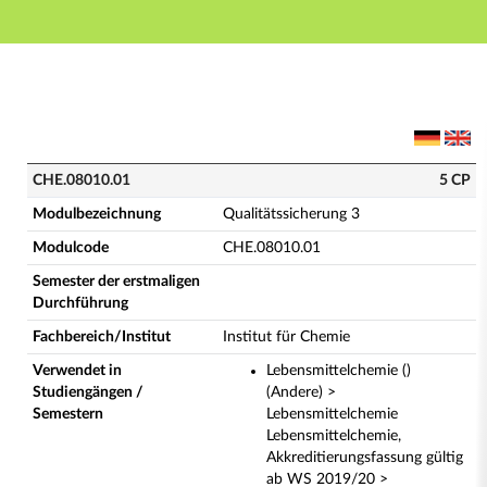
Hauptnavigation
Hauptinhalt
Fußzeile
CHE.08010.01 - Qualitätssicherung 3 (Vollständige M
CHE.08010.01
5 CP
Modulbezeichnung
Qualitätssicherung 3
Modulcode
CHE.08010.01
Semester der erstmaligen
Durchführung
Fachbereich/Institut
Institut für Chemie
Verwendet in
Lebensmittelchemie ()
Studiengängen /
(Andere) >
Semestern
Lebensmittelchemie
Lebensmittelchemie,
Akkreditierungsfassung gültig
ab WS 2019/20 >