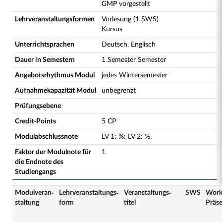
GMP vorgestellt
Lehrveranstaltungsformen
Vorlesung (1 SWS)
Kursus
Unterrichtsprachen
Deutsch, Englisch
Dauer in Semestern
1 Semester Semester
Angebotsrhythmus Modul
jedes Wintersemester
Aufnahmekapazität Modul
unbegrenzt
Prüfungsebene
Credit-Points
5 CP
Modulabschlussnote
LV
1
:
%;
LV
2
:
%.
Faktor der Modulnote für
1
die Endnote des
Studiengangs
Modulveran­
Lehrveranstaltungs­
Veranstaltungs­
SWS
Work
staltung
form
titel
Präs