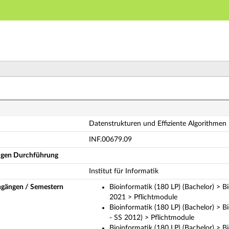
Hauptnavigation
Hauptinhalt
Fußzeile
tenstrukturen und Effiziente Algorithmen I (Vollständi
Datenstrukturen und Effiziente Algorithmen 
INF.00679.09
ligen Durchführung
Institut für Informatik
ngängen / Semestern
Bioinformatik (180 LP) (Bachelor) > B
2021 > Pflichtmodule
Bioinformatik (180 LP) (Bachelor) > 
- SS 2012) > Pflichtmodule
Bioinformatik (180 LP) (Bachelor) > 