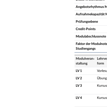
Angebotsrhythmus 
Aufnahmekapazität 
Prüfungsebene
Credit-Points
Modulabschlussnote
Faktor der Modulnote
Studiengangs
Modulveran­
Lehrve
staltung
form
LV 1
Vorles
LV 2
Übung
LV 3
Kursus
LV 4
Kursus