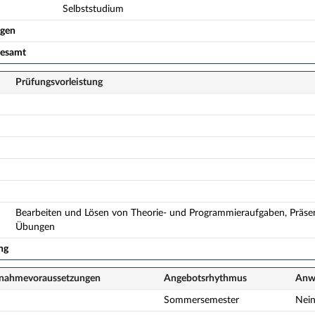
Selbststudium
ogen
gesamt
Prüfungsvorleistung
Bearbeiten und Lösen von Theorie- und Programmieraufgaben, Präse
Übungen
ng
lnahme­voraussetzungen
Angebots­rhythmus
Anwe
Sommersemester
Nei