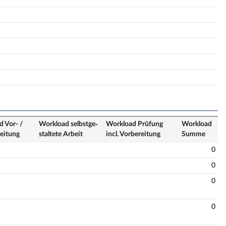
 Vor- /
Workload selbstge­
Workload Prüfung
Workload
eitung
staltete Arbeit
incl. Vorbereitung
Summe
0
0
0
0