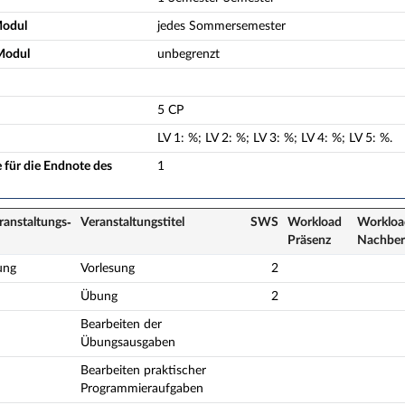
Modul
jedes Sommersemester
Modul
unbegrenzt
5 CP
LV
1
:
%;
LV
2
:
%;
LV
3
:
%;
LV
4
:
%;
LV
5
:
%.
 für die Endnote des
1
ranstaltungs­
Veranstaltungs­titel
SWS
Workload
Workload
Präsenz
Nach­ber
ung
Vorlesung
2
Übung
2
Bearbeiten der
Übungsausgaben
Bearbeiten praktischer
Programmieraufgaben