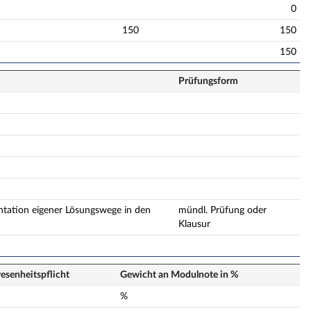
0
150
150
150
Prüfungsform
ntation eigener Lösungswege in den
mündl. Prüfung oder
Klausur
senheits­pflicht
Gewicht an Modulnote in %
n
%