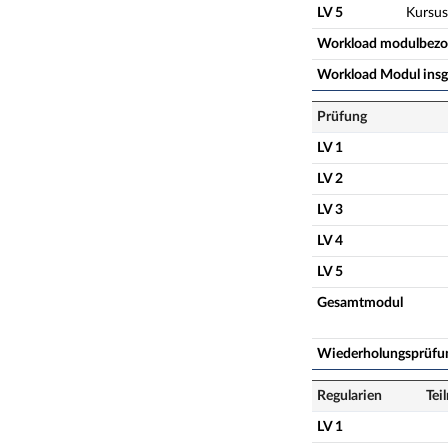
LV 5
Kursus
Workload modulbez
Workload Modul ins
Prüfung
LV 1
LV 2
LV 3
LV 4
LV 5
Gesamtmodul
Wiederholungsprüfu
Regularien
Tei
LV 1