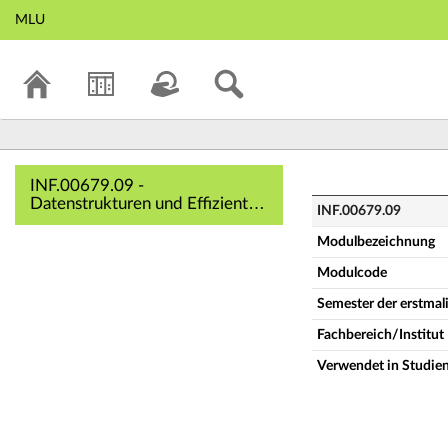
MLU
INF.00679.09 - Da
INF.00679.09 -
Datenstrukturen und Effiziente
INF.00679.09
Algorithmen I (Vollständige
Modulbeschreibung)
Modulbezeichnung
Modulcode
Semester der erstma
Fachbereich/Institut
Verwendet in Studie