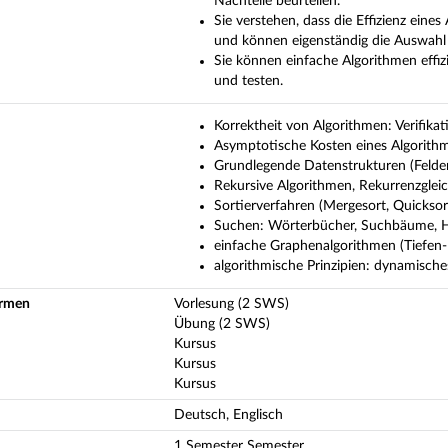
Nachteile beurteilen.
Sie verstehen, dass die Effizienz ein
und können eigenständig die Auswahl 
Sie können einfache Algorithmen effiz
und testen.
Korrektheit von Algorithmen: Verifikat
Asymptotische Kosten eines Algorithmu
Grundlegende Datenstrukturen (Felder
Rekursive Algorithmen, Rekurrenzgle
Sortierverfahren (Mergesort, Quicksor
Suchen: Wörterbücher, Suchbäume, 
einfache Graphenalgorithmen (Tiefe
algorithmische Prinzipien: dynamisch
ormen
Vorlesung (2 SWS)
Übung (2 SWS)
Kursus
Kursus
Kursus
Deutsch, Englisch
1 Semester Semester