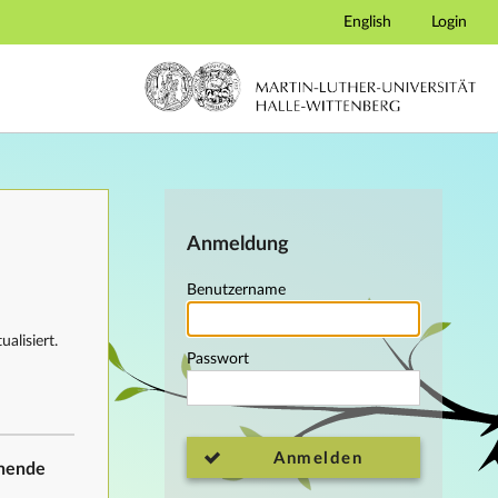
English
Login
Anmeldung
Benutzername
alisiert.
Passwort
Anmelden
ehende