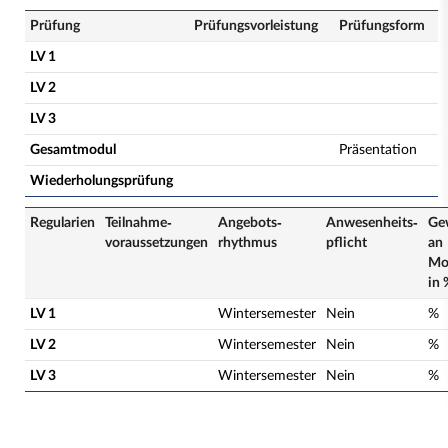
Prüfung
Prüfungsvorleistung
Prüfungsform
LV 1
LV 2
LV 3
Gesamtmodul
Präsentation
Wiederholungsprüfung
Regularien
Teilnahme­
Angebots­
Anwesenheits­
Ge
voraussetzungen
rhythmus
pflicht
an
Mo
in 
LV 1
Wintersemester
Nein
%
LV 2
Wintersemester
Nein
%
LV 3
Wintersemester
Nein
%