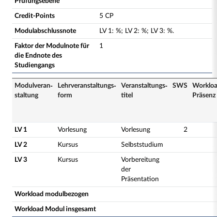
Prüfungsebene
Credit-Points
5 CP
Modulabschlussnote
LV
1
:
%;
LV
2
:
%;
LV
3
:
%.
Faktor der Modulnote für
1
die Endnote des
Studiengangs
Modulveran­
Lehrveranstaltungs­
Veranstaltungs­
SWS
Worklo
staltung
form
titel
Präsenz
LV 1
Vorlesung
Vorlesung
2
LV 2
Kursus
Selbststudium
LV 3
Kursus
Vorbereitung
der
Präsentation
Workload modulbezogen
Workload Modul insgesamt