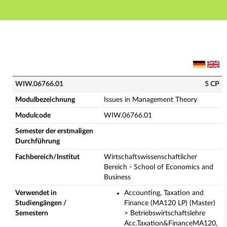
Hauptnavigation
Hauptinhalt
Fußzeile
WIW.06766.01 - Issues in Management Theory (Volls
WIW.06766.01
5 CP
Modulbezeichnung
Issues in Management Theory
Modulcode
WIW.06766.01
Semester der erstmaligen
Durchführung
Fachbereich/Institut
Wirtschaftswissenschaftlicher
Bereich - School of Economics and
Business
Verwendet in
Accounting, Taxation and
Studiengängen /
Finance (MA120 LP) (Master)
Semestern
> Betriebswirtschaftslehre
Acc.Taxation&FinanceMA120,