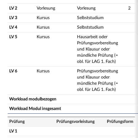
LV 2
Vorlesung
Vorlesung
2
LV 3
Kursus
Selbststudium
LV 4
Kursus
Selbststudium
LV 5
Kursus
Hausarbeit oder
Prüfungsvorbereitung
und Klausur oder
mündliche Prüfung (=
obl. für LAG 1. Fach)
LV 6
Kursus
Prüfungsvorbereitung
und Klausur oder
mündliche Prüfung (=
obl. für LAG 1. Fach)
Workload modulbezogen
Workload Modul insgesamt
Prüfung
Prüfungsvorleistung
Prüfungsform
LV 1