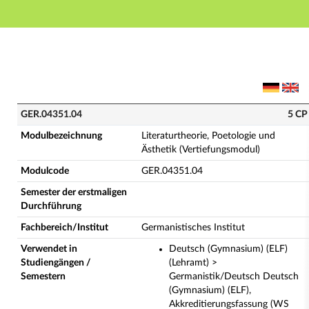
Hauptnavigation
Hauptinhalt
Fußzeile
GER.04351.04 - Literaturtheorie, Poetologie und Ästh
GER.04351.04
5 CP
Modulbezeichnung
Literaturtheorie, Poetologie und
Ästhetik (Vertiefungsmodul)
Modulcode
GER.04351.04
Semester der erstmaligen
Durchführung
Fachbereich/Institut
Germanistisches Institut
Verwendet in
Deutsch (Gymnasium) (ELF)
Studiengängen /
(Lehramt) >
Semestern
Germanistik/Deutsch Deutsch
(Gymnasium) (ELF),
Akkreditierungsfassung (WS