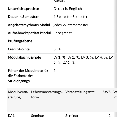
Kursus
Unterrichtsprachen
Deutsch, Englisch
Dauer in Semestern
1 Semester Semester
Angebotsrhythmus Modul
jedes Wintersemester
Aufnahmekapazität Modul
unbegrenzt
Prüfungsebene
Credit-Points
5 CP
Modulabschlussnote
LV
1
:
%;
LV
2
:
%;
LV
3
:
%;
LV
4
:
%;
LV
5
:
%;
LV
6
:
%.
Faktor der Modulnote für
1
die Endnote des
Studiengangs
Modulveran­
Lehrveranstaltungs­
Veranstaltungs­titel
SWS
W
staltung
form
Pr
LV 1
Seminar
Seminar
2