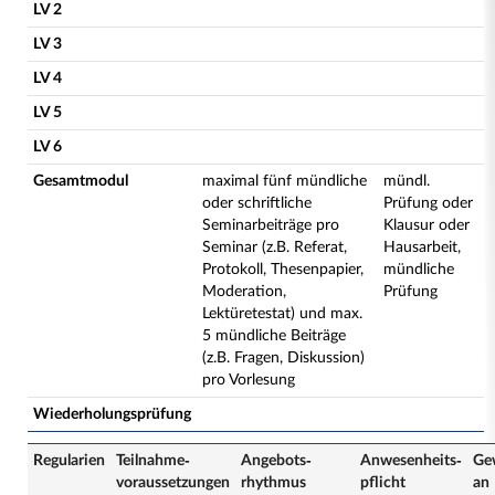
LV 2
LV 3
LV 4
LV 5
LV 6
Gesamtmodul
maximal fünf mündliche
mündl.
oder schriftliche
Prüfung oder
Seminarbeiträge pro
Klausur oder
Seminar (z.B. Referat,
Hausarbeit,
Protokoll, Thesenpapier,
mündliche
Moderation,
Prüfung
Lektüretestat) und max.
5 mündliche Beiträge
(z.B. Fragen, Diskussion)
pro Vorlesung
Wiederholungsprüfung
Regularien
Teilnahme­
Angebots­
Anwesenheits­
Ge
voraussetzungen
rhythmus
pflicht
an