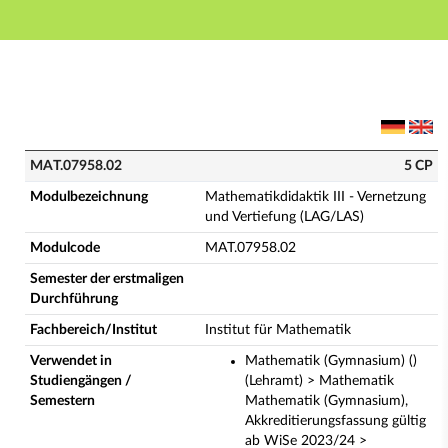
Hauptnavigation
Hauptinhalt
Fußzeile
MAT.07958.02 - Mathematikdidaktik III - Vernetzung 
MAT.07958.02
5 CP
Modulbezeichnung
Mathematikdidaktik III - Vernetzung
und Vertiefung (LAG/LAS)
Modulcode
MAT.07958.02
Semester der erstmaligen
Durchführung
Fachbereich/Institut
Institut für Mathematik
Verwendet in
Mathematik (Gymnasium) ()
Studiengängen /
(Lehramt) > Mathematik
Semestern
Mathematik (Gymnasium),
Akkreditierungsfassung gültig
ab WiSe 2023/24 >