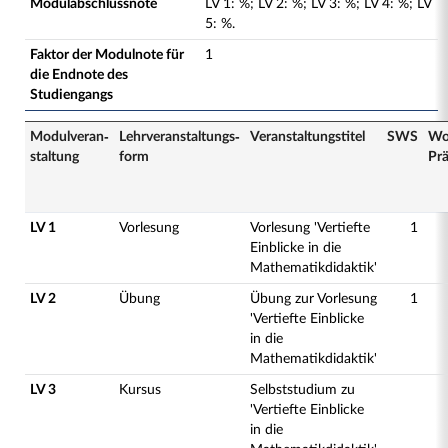
Modulabschlussnote
LV
1
:
%;
LV
2
:
%;
LV
3
:
%;
LV
4
:
%;
LV
5
:
%.
Faktor der Modulnote für
1
die Endnote des
Studiengangs
Modulveran­
Lehrveranstaltungs­
Veranstaltungs­titel
SWS
Wo
staltung
form
Pr
LV 1
Vorlesung
Vorlesung 'Vertiefte
1
Einblicke in die
Mathematikdidaktik'
LV 2
Übung
Übung zur Vorlesung
1
'Vertiefte Einblicke
in die
Mathematikdidaktik'
LV 3
Kursus
Selbststudium zu
'Vertiefte Einblicke
in die