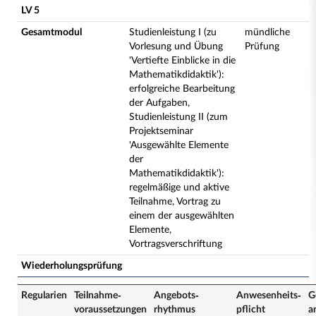
LV 5
Gesamtmodul
Studienleistung I (zu
mündliche
Vorlesung und Übung
Prüfung
'Vertiefte Einblicke in die
Mathematikdidaktik'):
erfolgreiche Bearbeitung
der Aufgaben,
Studienleistung II (zum
Projektseminar
'Ausgewählte Elemente
der
Mathematikdidaktik'):
regelmäßige und aktive
Teilnahme, Vortrag zu
einem der ausgewählten
Elemente,
Vortragsverschriftung
Wiederholungsprüfung
Regularien
Teilnahme­
Angebots­
Anwesenheits­
G
voraussetzungen
rhythmus
pflicht
a