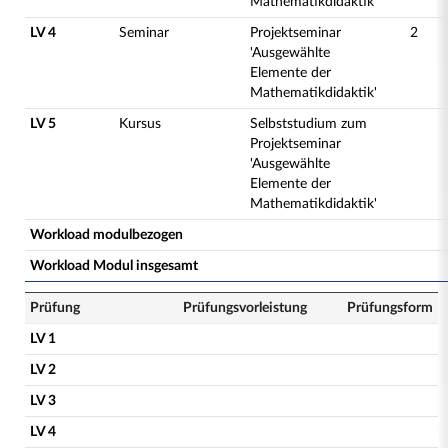
Mathematikdidaktik'
LV 4
Seminar
Projektseminar
2
'Ausgewählte
Elemente der
Mathematikdidaktik'
LV 5
Kursus
Selbststudium zum
Projektseminar
'Ausgewählte
Elemente der
Mathematikdidaktik'
Workload modulbezogen
Workload Modul insgesamt
Prüfung
Prüfungsvorleistung
Prüfungsform
LV 1
LV 2
LV 3
LV 4