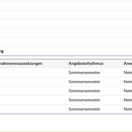
ng
lnahme­voraussetzungen
Angebots­rhythmus
Anwe
Sommersemester
Nei
Sommersemester
Nei
Sommersemester
Nei
Sommersemester
Nei
Sommersemester
Nei