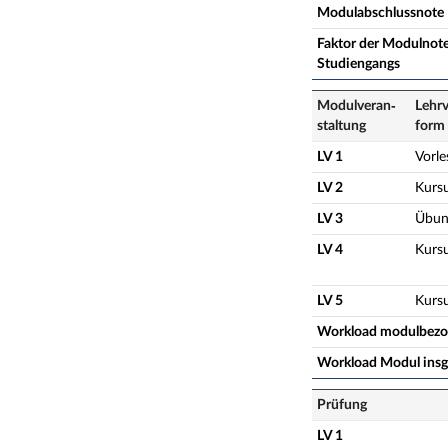
Modulabschlussnote
Faktor der Modulnote
Studiengangs
Modulveran­
Lehrv
staltung
form
LV 1
Vorl
LV 2
Kurs
LV 3
Übun
LV 4
Kurs
LV 5
Kurs
Workload modulbez
Workload Modul ins
Prüfung
LV 1