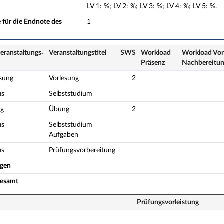
LV
1
:
%;
LV
2
:
%;
LV
3
:
%;
LV
4
:
%;
LV
5
:
%.
 für die Endnote des
1
eranstaltungs­
Veranstaltungs­titel
SWS
Workload
Workload Vor
Präsenz
Nach­bereitu
esung
Vorlesung
2
us
Selbststudium
g
Übung
2
us
Selbststudium
Aufgaben
us
Prüfungsvorbereitung
ogen
gesamt
Prüfungsvorleistung