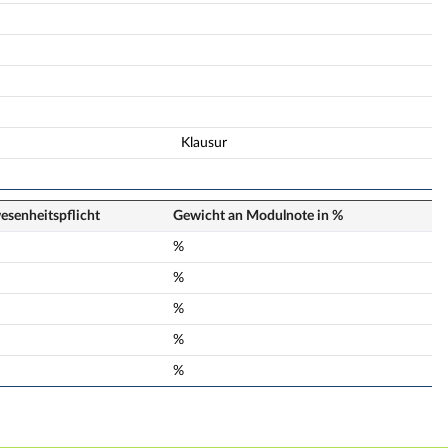
Klausur
senheits­pflicht
Gewicht an Modulnote in %
n
%
n
%
n
%
n
%
n
%