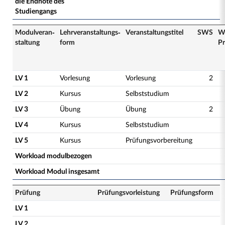
die Endnote des
Studiengangs
Modulveran­
Lehrveranstaltungs­
Veranstaltungs­titel
SWS
W
staltung
form
Pr
LV 1
Vorlesung
Vorlesung
2
LV 2
Kursus
Selbststudium
LV 3
Übung
Übung
2
LV 4
Kursus
Selbststudium
LV 5
Kursus
Prüfungsvorbereitung
Workload modulbezogen
Workload Modul insgesamt
Prüfung
Prüfungsvorleistung
Prüfungsform
LV 1
LV 2