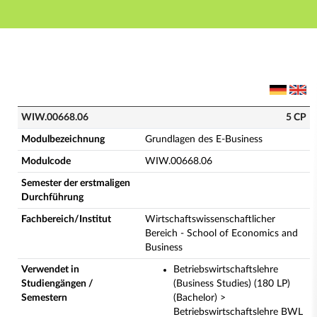
Hauptnavigation
Hauptinhalt
Fußzeile
WIW.00668.06 - Grundlagen des E-Business (Vollstän
WIW.00668.06
5 CP
Modulbezeichnung
Grundlagen des E-Business
Modulcode
WIW.00668.06
Semester der erstmaligen
Durchführung
Fachbereich/Institut
Wirtschaftswissenschaftlicher
Bereich - School of Economics and
Business
Verwendet in
Betriebswirtschaftslehre
Studiengängen /
(Business Studies) (180 LP)
Semestern
(Bachelor) >
Betriebswirtschaftslehre BWL