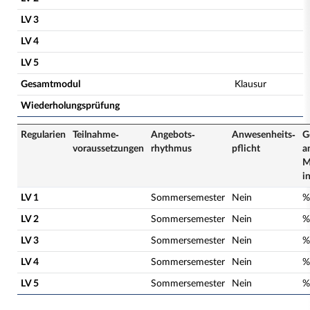
LV 3
LV 4
LV 5
Gesamtmodul
Klausur
Wiederholungsprüfung
Regularien
Teilnahme­
Angebots­
Anwesenheits­
G
voraussetzungen
rhythmus
pflicht
a
M
i
LV 1
Sommersemester
Nein
%
LV 2
Sommersemester
Nein
%
LV 3
Sommersemester
Nein
%
LV 4
Sommersemester
Nein
%
LV 5
Sommersemester
Nein
%