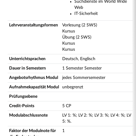
Suchdienste im World Wide
Web
IT-Sicherheit
Lehrveranstaltungsformen
Vorlesung (2 SWS)
Kursus
Übung (2 SWS)
Kursus
Kursus
Unterrichtsprachen
Deutsch, Englisch
Dauer in Semestern
1 Semester Semester
Angebotsrhythmus Modul
jedes Sommersemester
Aufnahmekapazität Modul
unbegrenzt
Prüfungsebene
Credit-Points
5 CP
Modulabschlussnote
LV
1
:
%;
LV
2
:
%;
LV
3
:
%;
LV
4
:
%;
LV
5
:
%.
Faktor der Modulnote für
1