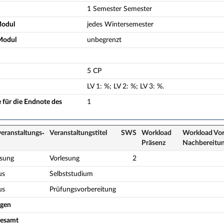
1 Semester Semester
Modul
jedes Wintersemester
Modul
unbegrenzt
5 CP
LV
1
:
%;
LV
2
:
%;
LV
3
:
%.
 für die Endnote des
1
eranstaltungs­
Veranstaltungs­titel
SWS
Workload
Workload Vor
Präsenz
Nach­bereitu
esung
Vorlesung
2
us
Selbststudium
us
Prüfungsvorbereitung
ogen
gesamt