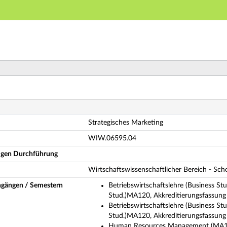
Hauptnavigation
Hauptinhalt
Fußzeile
rategisches Marketing (Vollständige Modulbeschreibun
Strategisches Marketing
WIW.06595.04
ligen Durchführung
Wirtschaftswissenschaftlicher Bereich - Sc
ngängen / Semestern
Betriebswirtschaftslehre (Business St
Stud.)MA120, Akkreditierungsfassung
Betriebswirtschaftslehre (Business St
Stud.)MA120, Akkreditierungsfassung
Human Resources Management (MA120 