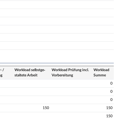
- /
Workload selbstge­
Workload Prüfung incl.
Workload
ng
staltete Arbeit
Vorbereitung
Summe
0
0
0
150
150
150