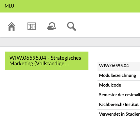
MLU
WIW.06595.04 - St
WIW.06595.04 - Strategisches
Marketing (Vollständige
WIW.06595.04
Modulbeschreibung)
Modulbezeichnung
Modulcode
Semester der erstma
Fachbereich/Institut
Verwendet in Studie