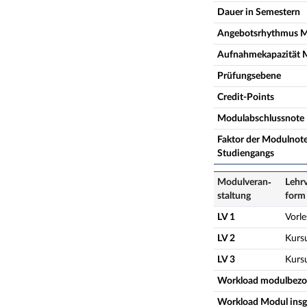
Dauer in Semestern
Angebotsrhythmus 
Aufnahmekapazität 
Prüfungsebene
Credit-Points
Modulabschlussnote
Faktor der Modulnote
Studiengangs
Modulveran­
Lehrv
staltung
form
LV 1
Vorl
LV 2
Kurs
LV 3
Kurs
Workload modulbez
Workload Modul ins