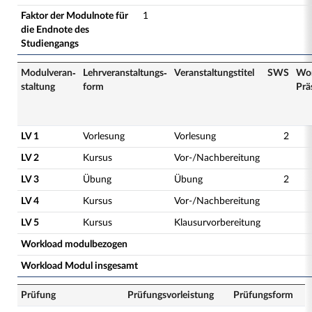
Faktor der Modulnote für
1
die Endnote des
Studiengangs
Modulveran­
Lehrveranstaltungs­
Veranstaltungs­titel
SWS
Wor
staltung
form
Prä
LV 1
Vorlesung
Vorlesung
2
LV 2
Kursus
Vor-/Nachbereitung
LV 3
Übung
Übung
2
LV 4
Kursus
Vor-/Nachbereitung
LV 5
Kursus
Klausurvorbereitung
Workload modulbezogen
Workload Modul insgesamt
Prüfung
Prüfungsvorleistung
Prüfungsform