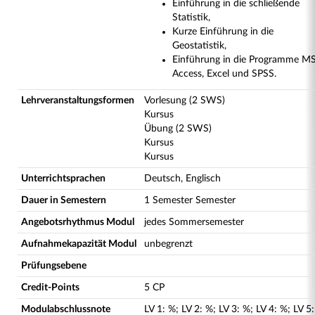
Einführung in die schließende
Statistik,
Kurze Einführung in die
Geostatistik,
Einführung in die Programme M
Access, Excel und SPSS.
Lehrveranstaltungsformen
Vorlesung (2 SWS)
Kursus
Übung (2 SWS)
Kursus
Kursus
Unterrichtsprachen
Deutsch, Englisch
Dauer in Semestern
1 Semester Semester
Angebotsrhythmus Modul
jedes Sommersemester
Aufnahmekapazität Modul
unbegrenzt
Prüfungsebene
Credit-Points
5 CP
Modulabschlussnote
LV
1
:
%;
LV
2
:
%;
LV
3
:
%;
LV
4
:
%;
LV
5