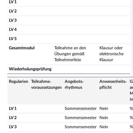
LV 1
LV 2
LV 3
LV 4
LV 5
Gesamtmodul
Teilnahme an den
Klausur oder
Übungen gemäß
elektronische
Teilnehmerliste
Klausur
Wiederholungsprüfung
Regularien
Teilnahme­
Angebots­
Anwesenheits­
G
voraussetzungen
rhythmus
pflicht
a
M
i
LV 1
Sommersemester
Nein
%
LV 2
Sommersemester
Nein
%
LV 3
Sommersemester
Nein
%