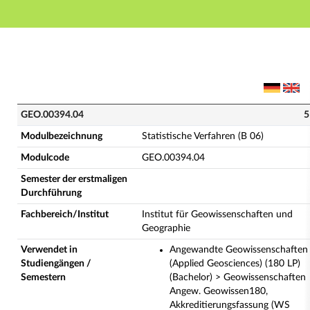
Hauptnavigation
Hauptinhalt
Fußzeile
GEO.00394.04 - Statistische Verfahren (B 06) (Vollst
GEO.00394.04
5
Modulbezeichnung
Statistische Verfahren (B 06)
Modulcode
GEO.00394.04
Semester der erstmaligen
Durchführung
Fachbereich/Institut
Institut für Geowissenschaften und
Geographie
Verwendet in
Angewandte Geowissenschaften
Studiengängen /
(Applied Geosciences) (180 LP)
Semestern
(Bachelor) > Geowissenschaften
Angew. Geowissen180,
Akkreditierungsfassung (WS