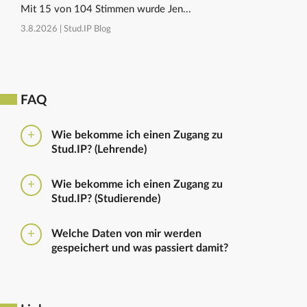
Mit 15 von 104 Stimmen wurde Jen...
3.8.2026 |
Stud.IP Blog
FAQ
Wie bekomme ich einen Zugang zu
Stud.IP? (Lehrende)
Bitte beantragen Sie den Zugang zu Stud.IP mit dem
Wie bekomme ich einen Zugang zu
folgenden
Formular
Haben Sie bereits eine
Stud.IP? (Studierende)
universitäre E-Mail-Adresse, reicht ein formloser
Antrag an
die Administratoren
. Bitte vergessen Sie
Die Anmeldung zum Stud.IP erfolgt mit dem
nicht die Einrichtung zu nennen in die Sie
Welche Daten von mir werden
Nutzerkennzeichen und dem Passwort, das ihr mit
eingetragen werden sollen.
gespeichert und was passiert damit?
euren Immatrikulationsunterlagen erhalten habt. Das
Passwort könnt ihr im
Serviceportal
für Stud.IP und
Ausführliche Informationen zu gespeicherten Daten
für andere IT-Dienste neu setzen.
sowie zur Löschung von Daten finden sich unter
dem Punkt „Datenschutzbestimmung" im Footer.