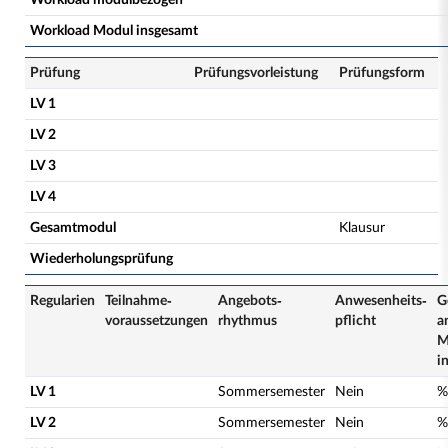
Workload modulbezogen
Workload Modul insgesamt
Prüfung
Prüfungsvorleistung
Prüfungsform
LV 1
LV 2
LV 3
LV 4
Gesamtmodul
Klausur
Wiederholungsprüfung
Regularien
Teilnahme­
Angebots­
Anwesenheits­
G
voraussetzungen
rhythmus
pflicht
a
M
i
LV 1
Sommersemester
Nein
%
LV 2
Sommersemester
Nein
%