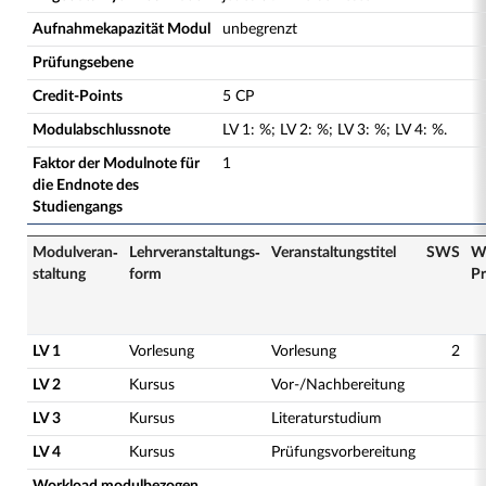
Aufnahmekapazität Modul
unbegrenzt
Prüfungsebene
Credit-Points
5 CP
Modulabschlussnote
LV
1
:
%;
LV
2
:
%;
LV
3
:
%;
LV
4
:
%.
Faktor der Modulnote für
1
die Endnote des
Studiengangs
Modulveran­
Lehrveranstaltungs­
Veranstaltungs­titel
SWS
W
staltung
form
Pr
LV 1
Vorlesung
Vorlesung
2
LV 2
Kursus
Vor-/Nachbereitung
LV 3
Kursus
Literaturstudium
LV 4
Kursus
Prüfungsvorbereitung