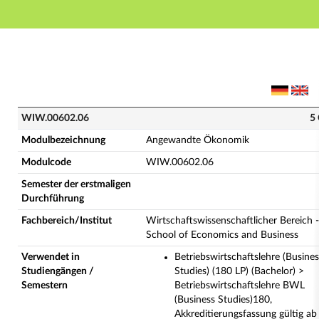
Hauptnavigation
Hauptinhalt
Fußzeile
WIW.00602.06 - Angewandte Ökonomik (Vollständige
WIW.00602.06
5
Modulbezeichnung
Angewandte Ökonomik
Modulcode
WIW.00602.06
Semester der erstmaligen
Durchführung
Fachbereich/Institut
Wirtschaftswissenschaftlicher Bereich -
School of Economics and Business
Verwendet in
Betriebswirtschaftslehre (Busines
Studiengängen /
Studies) (180 LP) (Bachelor) >
Semestern
Betriebswirtschaftslehre BWL
(Business Studies)180,
Akkreditierungsfassung gültig ab