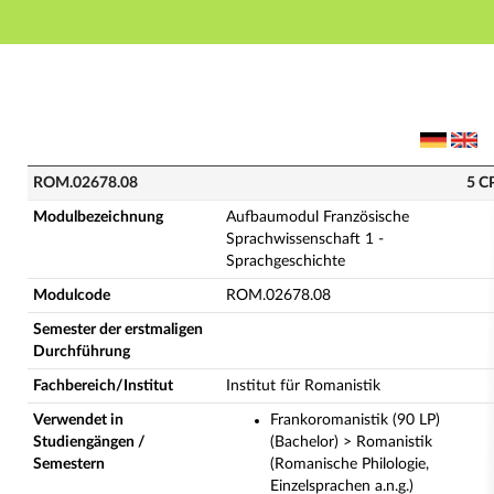
Hauptnavigation
Hauptinhalt
Fußzeile
ROM.02678.08 - Aufbaumodul Französische Sprachwiss
ROM.02678.08
5 C
Modulbezeichnung
Aufbaumodul Französische
Sprachwissenschaft 1 -
Sprachgeschichte
Modulcode
ROM.02678.08
Semester der erstmaligen
Durchführung
Fachbereich/Institut
Institut für Romanistik
Verwendet in
Frankoromanistik (90 LP)
Studiengängen /
(Bachelor) > Romanistik
Semestern
(Romanische Philologie,
Einzelsprachen a.n.g.)