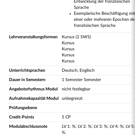
Entwicklung der französischen
Sprache
Exemplarische Beschäftigung mit
einer oder mehreren Epochen de
französischen Sprache
Lehrveranstaltungsformen
Kursus (2 SWS)
Kursus
Kursus
Kursus
Kursus
Unterrichtsprachen
Deutsch, Englisch
Dauer in Semestern
1 Semester Semester
Angebotsrhythmus Modul
nicht festlegbar
Aufnahmekapazität Modul
unbegrenzt
Prüfungsebene
Credit-Points
5 CP
Modulabschlussnote
LV
1
:
%;
LV
2
:
%;
LV
3
:
%;
LV
4
:
%;
LV
5
:
%.