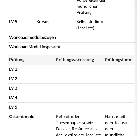
Vorbereiten der
mündlichen
Prüfung
LV 5
Kursus
Selbststudium
(Leseliste)
Workload modulbezogen
Workload Modul insgesamt
Prüfung
Prüfungsvorleistung
Prüfungsform
LV 1
LV 2
LV 3
LV 4
LV 5
Gesamtmodul
Referat oder
Hausarbeit
Thesenpapier sowie
oder Klausur
Dossier, Resümee aus
oder
der Lektüre der Leseliste
mündliche