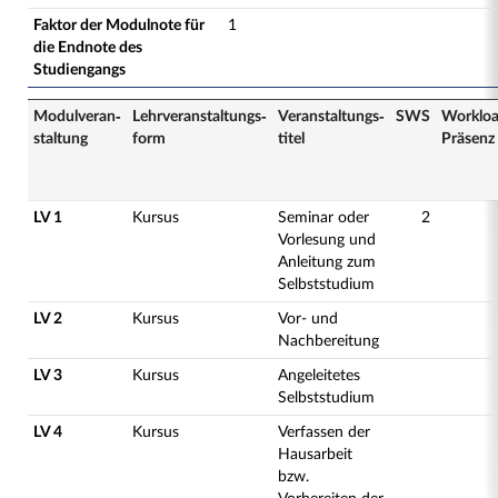
Faktor der Modulnote für
1
die Endnote des
Studiengangs
Modulveran­
Lehrveranstaltungs­
Veranstaltungs­
SWS
Worklo
staltung
form
titel
Präsenz
LV 1
Kursus
Seminar oder
2
Vorlesung und
Anleitung zum
Selbststudium
LV 2
Kursus
Vor- und
Nachbereitung
LV 3
Kursus
Angeleitetes
Selbststudium
LV 4
Kursus
Verfassen der
Hausarbeit
bzw.