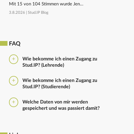
Mit 15 von 104 Stimmen wurde Jen...
3.8.2026 |
Stud.IP Blog
FAQ
Wie bekomme ich einen Zugang zu
Stud.IP? (Lehrende)
Bitte beantragen Sie den Zugang zu Stud.IP mit dem
Wie bekomme ich einen Zugang zu
folgenden
Formular
Haben Sie bereits eine
Stud.IP? (Studierende)
universitäre E-Mail-Adresse, reicht ein formloser
Antrag an
die Administratoren
. Bitte vergessen Sie
Die Anmeldung zum Stud.IP erfolgt mit dem
nicht die Einrichtung zu nennen in die Sie
Welche Daten von mir werden
Nutzerkennzeichen und dem Passwort, das ihr mit
eingetragen werden sollen.
gespeichert und was passiert damit?
euren Immatrikulationsunterlagen erhalten habt. Das
Passwort könnt ihr im
Serviceportal
für Stud.IP und
Ausführliche Informationen zu gespeicherten Daten
für andere IT-Dienste neu setzen.
sowie zur Löschung von Daten finden sich unter
dem Punkt „Datenschutzbestimmung" im Footer.