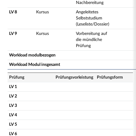
Nachbereitung
LV 8
Kursus
Angeleitetes
Selbststudium
(Leseliste/Dossier)
LV 9
Kursus
Vorbereitung auf
die mündliche
Prüfung
Workload modulbezogen
Workload Modul insgesamt
Prüfung
Prüfungsvorleistung
Prüfungsform
LV 1
LV 2
LV 3
LV 4
LV 5
LV 6