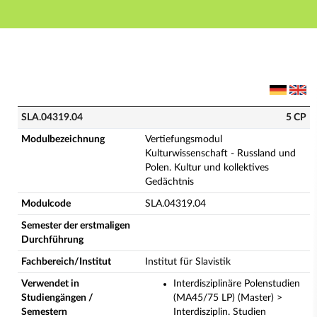
Hauptnavigation
Hauptinhalt
Fußzeile
SLA.04319.04 - Vertiefungsmodul Kulturwissenschaft -
SLA.04319.04
5 CP
Modulbezeichnung
Vertiefungsmodul
Kulturwissenschaft - Russland und
Polen. Kultur und kollektives
Gedächtnis
Modulcode
SLA.04319.04
Semester der erstmaligen
Durchführung
Fachbereich/Institut
Institut für Slavistik
Verwendet in
Interdisziplinäre Polenstudien
Studiengängen /
(MA45/75 LP) (Master) >
Semestern
Interdisziplin. Studien