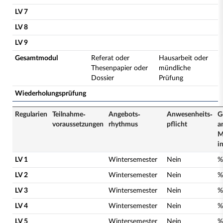
LV 7
LV 8
LV 9
Gesamtmodul
Referat oder
Hausarbeit oder
Thesenpapier oder
mündliche
Dossier
Prüfung
Wiederholungsprüfung
Regularien
Teilnahme­
Angebots­
Anwesenheits­
G
voraussetzungen
rhythmus
pflicht
a
M
i
LV 1
Wintersemester
Nein
%
LV 2
Wintersemester
Nein
%
LV 3
Wintersemester
Nein
%
LV 4
Wintersemester
Nein
%
LV 5
Wintersemester
Nein
%