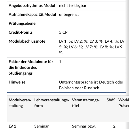
Angebotsrhythmus Modul
nicht festlegbar
Aufnahmekapazität Modul
unbegrenzt
Prüfungsebene
Credit-Points
5 CP
Modulabschlussnote
LV
1
:
%;
LV
2
:
%;
LV
3
:
%;
LV
4
:
%;
LV
5
:
%;
LV
6
:
%;
LV
7
:
%;
LV
8
:
%;
LV
9
:
%.
Faktor der Modulnote für
1
die Endnote des
Studiengangs
Hinweise
Unterrichtssprache ist Deutsch oder
Polnisch oder Russisch
Modulveran­
Lehrveranstaltungs­
Veranstaltungs­
SWS
Work
staltung
form
titel
Präse
LV 1
Seminar
Seminar bzw.
2