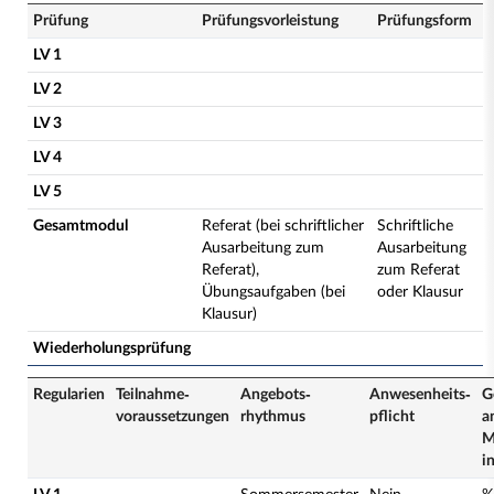
Prüfung
Prüfungsvorleistung
Prüfungsform
LV 1
LV 2
LV 3
LV 4
LV 5
Gesamtmodul
Referat (bei schriftlicher
Schriftliche
Ausarbeitung zum
Ausarbeitung
Referat),
zum Referat
Übungsaufgaben (bei
oder Klausur
Klausur)
Wiederholungsprüfung
Regularien
Teilnahme­
Angebots­
Anwesenheits­
G
voraussetzungen
rhythmus
pflicht
a
M
i