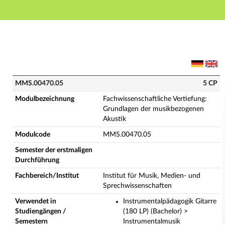
Hauptnavigation
Hauptinhalt
Fußzeile
MMS.00470.05 - Fachwissenschaftliche Vertiefung: G
MMS.00470.05
5 CP
Modulbezeichnung
Fachwissenschaftliche Vertiefung:
Grundlagen der musikbezogenen
Akustik
Modulcode
MMS.00470.05
Semester der erstmaligen
Durchführung
Fachbereich/Institut
Institut für Musik, Medien- und
Sprechwissenschaften
Verwendet in
Instrumentalpädagogik Gitarre
Studiengängen /
(180 LP) (Bachelor) >
Semestern
Instrumentalmusik