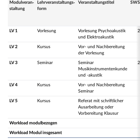
Modulveran­
Lehrveranstaltungs­
Veranstaltungs­titel
SWS
staltung
form
LV 1
Vorlesung
Vorlesung Psychoakustik
2
und Elektroakustik
LV 2
Kursus
Vor- und Nachbereitung
der Vorlesung
LV 3
Seminar
Seminar
2
Musikinstrumentenkunde
und -akustik
LV 4
Kursus
Vor- und Nachbereitung
Seminar
LV 5
Kursus
Referat mit schriftlicher
Ausarbeitung oder
Vorbereitung Klausur
Workload modulbezogen
Workload Modul insgesamt