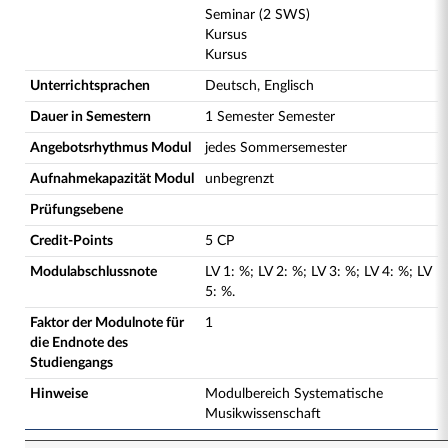
Seminar (2 SWS)
Kursus
Kursus
Unterrichtsprachen
Deutsch, Englisch
Dauer in Semestern
1 Semester Semester
Angebotsrhythmus Modul
jedes Sommersemester
Aufnahmekapazität Modul
unbegrenzt
Prüfungsebene
Credit-Points
5 CP
Modulabschlussnote
LV
1
:
%;
LV
2
:
%;
LV
3
:
%;
LV
4
:
%;
LV
5
:
%.
Faktor der Modulnote für
1
die Endnote des
Studiengangs
Hinweise
Modulbereich Systematische
Musikwissenschaft