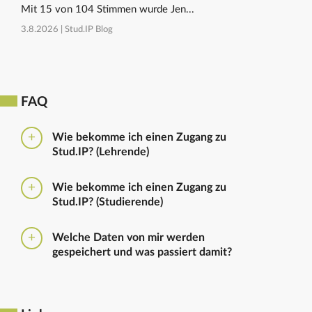
Mit 15 von 104 Stimmen wurde Jen...
3.8.2026 |
Stud.IP Blog
FAQ
Wie bekomme ich einen Zugang zu
Stud.IP? (Lehrende)
Bitte beantragen Sie den Zugang zu Stud.IP mit dem
Wie bekomme ich einen Zugang zu
folgenden
Formular
Haben Sie bereits eine
Stud.IP? (Studierende)
universitäre E-Mail-Adresse, reicht ein formloser
Antrag an
die Administratoren
. Bitte vergessen Sie
Die Anmeldung zum Stud.IP erfolgt mit dem
nicht die Einrichtung zu nennen in die Sie
Welche Daten von mir werden
Nutzerkennzeichen und dem Passwort, das ihr mit
eingetragen werden sollen.
gespeichert und was passiert damit?
euren Immatrikulationsunterlagen erhalten habt. Das
Passwort könnt ihr im
Serviceportal
für Stud.IP und
Ausführliche Informationen zu gespeicherten Daten
für andere IT-Dienste neu setzen.
sowie zur Löschung von Daten finden sich unter
dem Punkt „Datenschutzbestimmung" im Footer.