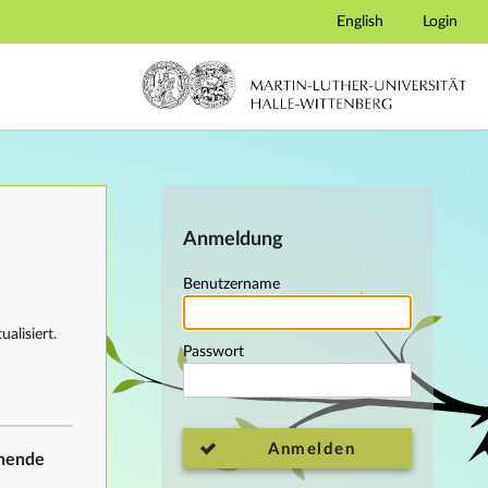
English
Login
Anmeldung
Benutzername
alisiert.
Passwort
Anmelden
ehende