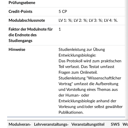
Prüfungsebene
Credit-Points
5 CP
Modulabschlussnote
LV
1
:
%;
LV
2
:
%;
LV
3
:
%;
LV
4
:
%.
Faktor der Modulnote für
1
die Endnote des
Studiengangs
Hinweise
Studienleistung zur Übung
Entwicklungsbiologie:
Das Protokoll wird zum praktischen
Teil verfasst. Das Testat umfasst
Fragen zum Onlineteil.
Studienleistung "Wissenschaftlicher
Vortrag" umfasst die Aufbereitung
und Vorstellung eines Themas aus
der Human- oder
Entwicklungsbiologie anhand der
Vorlesung und/oder selbst gewählter
Publikationen.
Modulveran­
Lehrveranstaltungs­
Veranstaltungs­titel
SWS
Wo