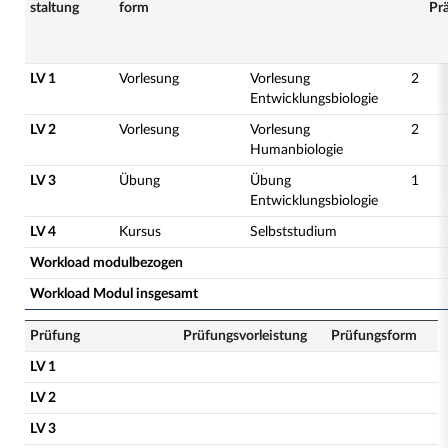
staltung
form
Pr
LV 1
Vorlesung
Vorlesung
2
Entwicklungsbiologie
LV 2
Vorlesung
Vorlesung
2
Humanbiologie
LV 3
Übung
Übung
1
Entwicklungsbiologie
LV 4
Kursus
Selbststudium
Workload modulbezogen
Workload Modul insgesamt
Prüfung
Prüfungsvorleistung
Prüfungsform
LV 1
LV 2
LV 3