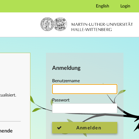
English
Login
Anmeldung
Benutzername
alisiert.
Passwort
Anmelden
ehende