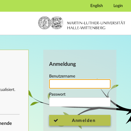
English
Login
Anmeldung
Benutzername
alisiert.
Passwort
Anmelden
ehende