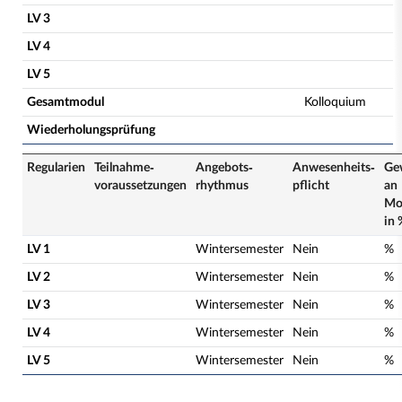
LV 3
LV 4
LV 5
Gesamtmodul
Kolloquium
Wiederholungsprüfung
Regularien
Teilnahme­
Angebots­
Anwesenheits­
Ge
voraussetzungen
rhythmus
pflicht
an
Mo
in 
LV 1
Wintersemester
Nein
%
LV 2
Wintersemester
Nein
%
LV 3
Wintersemester
Nein
%
LV 4
Wintersemester
Nein
%
LV 5
Wintersemester
Nein
%