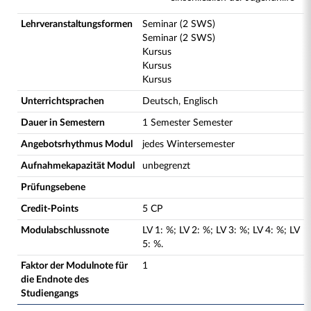
Lehrveranstaltungsformen
Seminar (2 SWS)
Seminar (2 SWS)
Kursus
Kursus
Kursus
Unterrichtsprachen
Deutsch, Englisch
Dauer in Semestern
1 Semester Semester
Angebotsrhythmus Modul
jedes Wintersemester
Aufnahmekapazität Modul
unbegrenzt
Prüfungsebene
Credit-Points
5 CP
Modulabschlussnote
LV
1
:
%;
LV
2
:
%;
LV
3
:
%;
LV
4
:
%;
LV
5
:
%.
Faktor der Modulnote für
1
die Endnote des
Studiengangs