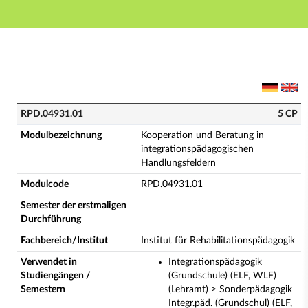
Hauptnavigation
Hauptinhalt
Fußzeile
RPD.04931.01 - Kooperation und Beratung in integra
RPD.04931.01
5 CP
Modulbezeichnung
Kooperation und Beratung in
integrationspädagogischen
Handlungsfeldern
Modulcode
RPD.04931.01
Semester der erstmaligen
Durchführung
Fachbereich/Institut
Institut für Rehabilitationspädagogik
Verwendet in
Integrationspädagogik
Studiengängen /
(Grundschule) (ELF, WLF)
Semestern
(Lehramt) > Sonderpädagogik
Integr.päd. (Grundschul) (ELF,