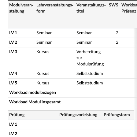
Modulveran­
Lehrveranstaltungs­
Veranstaltungs­
SWS
Worklo
staltung
form
titel
Präsenz
LV 1
Seminar
Seminar
2
LV 2
Seminar
Seminar
2
LV 3
Kursus
Vorbereitung
zur
Modulprüfung
LV 4
Kursus
Selbststudium
LV 5
Kursus
Selbststudium
Workload modulbezogen
Workload Modul insgesamt
Prüfung
Prüfungsvorleistung
Prüfungsform
LV 1
LV 2