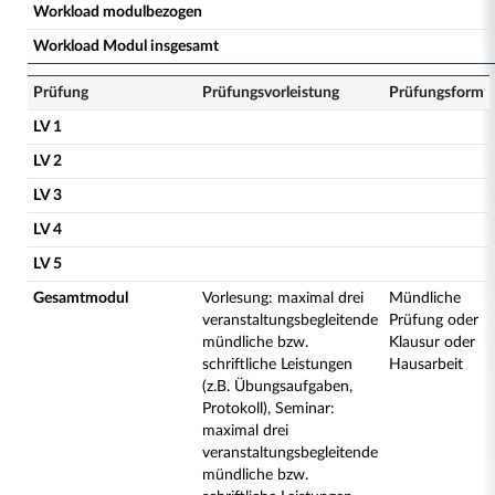
Workload modulbezogen
Workload Modul insgesamt
Prüfung
Prüfungsvorleistung
Prüfungsform
LV 1
LV 2
LV 3
LV 4
LV 5
Gesamtmodul
Vorlesung: maximal drei
Mündliche
veranstaltungsbegleitende
Prüfung oder
mündliche bzw.
Klausur oder
schriftliche Leistungen
Hausarbeit
(z.B. Übungsaufgaben,
Protokoll), Seminar:
maximal drei
veranstaltungsbegleitende
mündliche bzw.