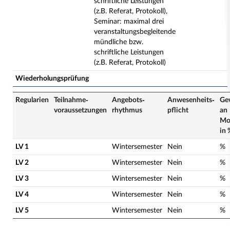
schriftliche Leistungen
(z.B. Referat, Protokoll),
Seminar: maximal drei
veranstaltungsbegleitende
mündliche bzw.
schriftliche Leistungen
(z.B. Referat, Protokoll)
Wiederholungsprüfung
Regularien
Teilnahme­
Angebots­
Anwesenheits­
Ge
voraussetzungen
rhythmus
pflicht
an
Mo
in 
LV 1
Wintersemester
Nein
%
LV 2
Wintersemester
Nein
%
LV 3
Wintersemester
Nein
%
LV 4
Wintersemester
Nein
%
LV 5
Wintersemester
Nein
%