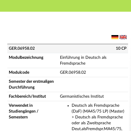
Hauptnavigation
Hauptinhalt
Fußzeile
GER.06958.02 - Einführung in Deutsch als Fremdsprac
GER.06958.02
10 CP
Modulbezeichnung
Einführung in Deutsch als
Fremdsprache
Modulcode
GER.06958.02
Semester der erstmaligen
Durchführung
Fachbereich/Institut
Germanistisches Institut
Verwendet in
Deutsch als Fremdsprache
Studiengängen /
(DaF) (MA45/75 LP) (Master)
Semestern
> Deutsch als Fremdsprache
oder als Zweitsprache
Deut.alsFremdspr.MA45/75,