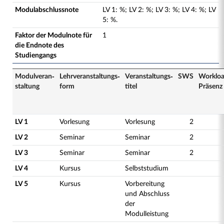
Modulabschlussnote
LV
1
:
%;
LV
2
:
%;
LV
3
:
%;
LV
4
:
%;
LV
5
:
%.
Faktor der Modulnote für
1
die Endnote des
Studiengangs
Modulveran­
Lehrveranstaltungs­
Veranstaltungs­
SWS
Worklo
staltung
form
titel
Präsenz
LV 1
Vorlesung
Vorlesung
2
LV 2
Seminar
Seminar
2
LV 3
Seminar
Seminar
2
LV 4
Kursus
Selbststudium
LV 5
Kursus
Vorbereitung
und Abschluss
der
Modulleistung