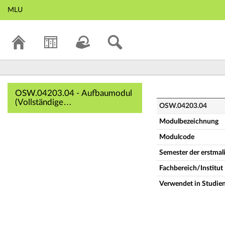
MLU
OSW.04203.04 - A
OSW.04203.04 - Aufbaumodul
(Vollständige
OSW.04203.04
Modulbeschreibung)
Modulbezeichnung
Modulcode
Semester der erstma
Fachbereich/Institut
Verwendet in Studie