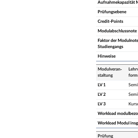
Aufnahmekapazität 
Prüfungsebene
Credit-Points
Modulabschlussnote
Faktor der Modulnote
Studiengangs
Hinweise
Modulveran­
Lehr
staltung
form
LV 1
Semi
LV 2
Semi
LV 3
Kurs
Workload modulbez
Workload Modul ins
Prüfung