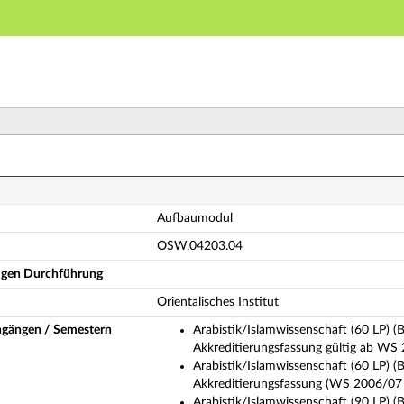
Hauptnavigation
Hauptinhalt
Fußzeile
ufbaumodul (Vollständige Modulbeschreibung)
Aufbaumodul
OSW.04203.04
ligen Durchführung
Orientalisches Institut
ngängen / Semestern
Arabistik/Islamwissenschaft (60 LP) (B
Akkreditierungsfassung gültig ab WS
Arabistik/Islamwissenschaft (60 LP) (B
Akkreditierungsfassung (WS 2006/07 
Arabistik/Islamwissenschaft (90 LP) (B