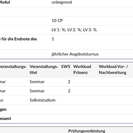
Modul
unbegrenzt
10 CP
LV
1
:
%;
LV
2
:
%;
LV
3
:
%.
 für die Endnote des
1
jährlicher Angebotsturnus
veranstaltungs­
Veranstaltungs­
SWS
Workload
Workload Vor- /
titel
Präsenz
Nach­bereitung
nar
Seminar
2
nar
Seminar
2
us
Selbststudium
ogen
gesamt
Prüfungsvorleistung