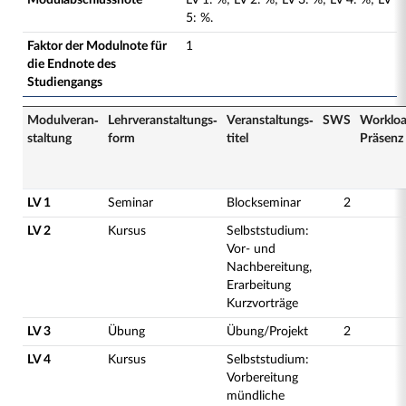
Modulabschlussnote
LV
1
:
%;
LV
2
:
%;
LV
3
:
%;
LV
4
:
%;
LV
5
:
%.
Faktor der Modulnote für
1
die Endnote des
Studiengangs
Modulveran­
Lehrveranstaltungs­
Veranstaltungs­
SWS
Worklo
staltung
form
titel
Präsenz
LV 1
Seminar
Blockseminar
2
LV 2
Kursus
Selbststudium:
Vor- und
Nachbereitung,
Erarbeitung
Kurzvorträge
LV 3
Übung
Übung/Projekt
2
LV 4
Kursus
Selbststudium:
Vorbereitung
mündliche