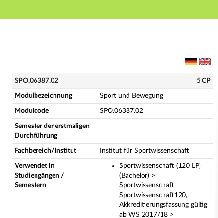
Hauptnavigation
Hauptinhalt
Fußzeile
SPO.06387.02 - Sport und Bewegung (Vollständige M
SPO.06387.02
5 CP
Modulbezeichnung
Sport und Bewegung
Modulcode
SPO.06387.02
Semester der erstmaligen
Durchführung
Fachbereich/Institut
Institut für Sportwissenschaft
Verwendet in
Sportwissenschaft (120 LP)
Studiengängen /
(Bachelor) >
Semestern
Sportwissenschaft
Sportwissenschaft120,
Akkreditierungsfassung gültig
ab WS 2017/18 >