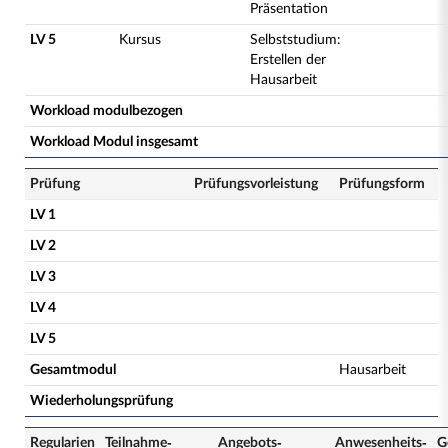
Präsentation
LV 5
Kursus
Selbststudium:
Erstellen der
Hausarbeit
Workload modulbezogen
Workload Modul insgesamt
Prüfung
Prüfungsvorleistung
Prüfungsform
LV 1
LV 2
LV 3
LV 4
LV 5
Gesamtmodul
Hausarbeit
Wiederholungsprüfung
Regularien
Teilnahme­
Angebots­
Anwesenheits­
G