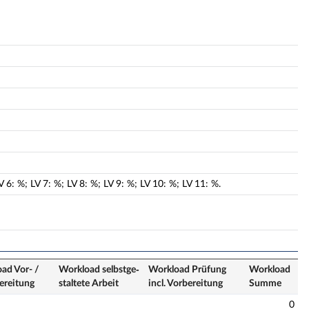
V
6
:
%;
LV
7
:
%;
LV
8
:
%;
LV
9
:
%;
LV
10
:
%;
LV
11
:
%.
ad Vor- /
Workload selbstge­
Workload Prüfung
Workload
ereitung
staltete Arbeit
incl. Vorbereitung
Summe
0