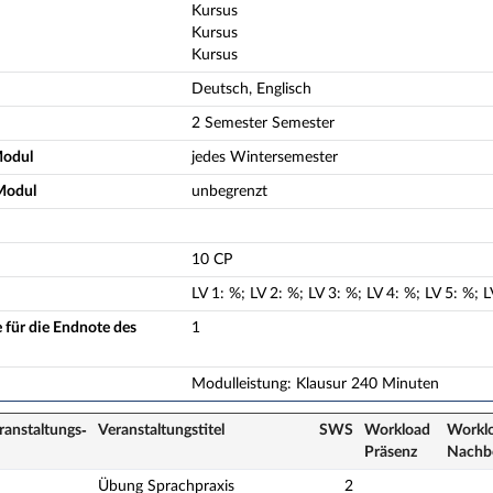
Kursus
Kursus
Kursus
Deutsch, Englisch
2 Semester Semester
Modul
jedes Wintersemester
Modul
unbegrenzt
10 CP
LV
1
:
%;
LV
2
:
%;
LV
3
:
%;
LV
4
:
%;
LV
5
:
%;
L
 für die Endnote des
1
Modulleistung: Klausur 240 Minuten
ranstaltungs­
Veranstaltungs­titel
SWS
Workload
Worklo
Präsenz
Nach­b
Übung Sprachpraxis
2