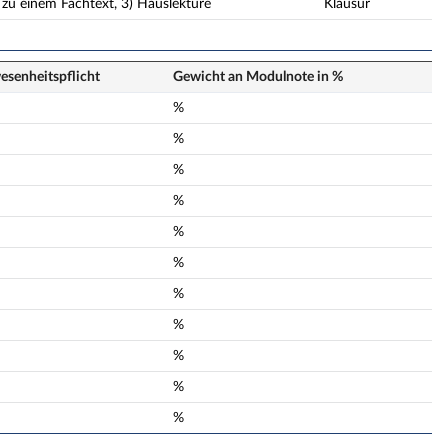
 zu einem Fachtext, 3) Hauslektüre
Klausur
senheits­pflicht
Gewicht an Modulnote in %
n
%
n
%
n
%
n
%
n
%
n
%
n
%
n
%
n
%
n
%
n
%