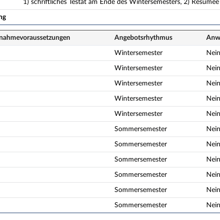
1) schriftliches Testat am Ende des Wintersemesters, 2) Resümee
ng
lnahme­voraussetzungen
Angebots­rhythmus
Anwe
Wintersemester
Nei
Wintersemester
Nei
Wintersemester
Nei
Wintersemester
Nei
Wintersemester
Nei
Sommersemester
Nei
Sommersemester
Nei
Sommersemester
Nei
Sommersemester
Nei
Sommersemester
Nei
Sommersemester
Nei