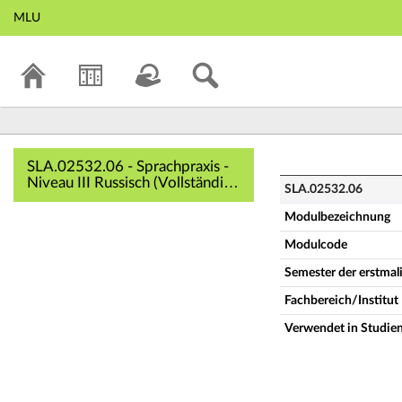
MLU
SLA.02532.06 - Sp
SLA.02532.06 - Sprachpraxis -
Niveau III Russisch (Vollständige
SLA.02532.06
Modulbeschreibung)
Modulbezeichnung
Modulcode
Semester der erstma
Fachbereich/Institut
Verwendet in Studie