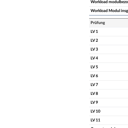
Workload modulbez
Workload Modul ins
Prüfung
LV 1
LV 2
LV 3
LV 4
LV 5
LV 6
LV 7
LV 8
LV 9
LV 10
LV 11