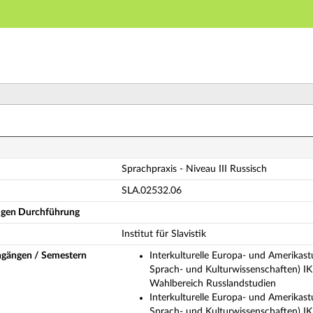
Hauptnavigation
Hauptinhalt
Fußzeile
rachpraxis - Niveau III Russisch (Vollständige Modulbes
Sprachpraxis - Niveau III Russisch
SLA.02532.06
ligen Durchführung
Institut für Slavistik
ngängen / Semestern
Interkulturelle Europa- und Amerikast
Sprach- und Kulturwissenschaften) I
Wahlbereich Russlandstudien
Interkulturelle Europa- und Amerikast
Sprach- und Kulturwissenschaften) I