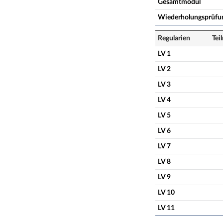
Gesamtmodul
Wiederholungsprüfu
Regularien
Tei
LV 1
LV 2
LV 3
LV 4
LV 5
LV 6
LV 7
LV 8
LV 9
LV 10
LV 11