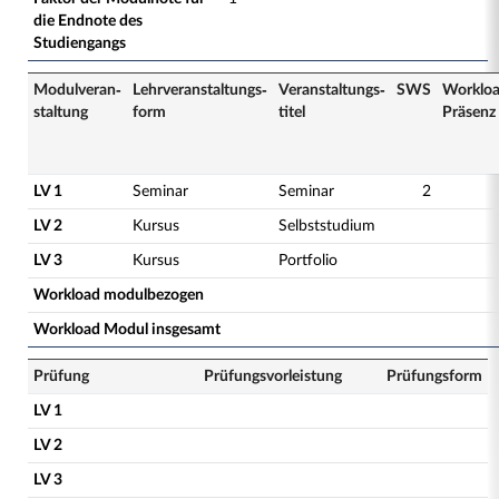
die Endnote des
Studiengangs
Modulveran­
Lehrveranstaltungs­
Veranstaltungs­
SWS
Worklo
staltung
form
titel
Präsenz
LV 1
Seminar
Seminar
2
LV 2
Kursus
Selbststudium
LV 3
Kursus
Portfolio
Workload modulbezogen
Workload Modul insgesamt
Prüfung
Prüfungsvorleistung
Prüfungsform
LV 1
LV 2
LV 3