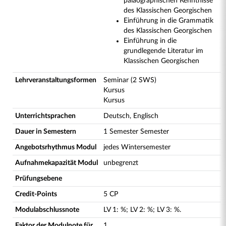
paläographischen Kenntnisse
des Klassischen Georgischen
Einführung in die Grammatik
des Klassischen Georgischen
Einführung in die
grundlegende Literatur im
Klassischen Georgischen
Lehrveranstaltungsformen
Seminar (2 SWS)
Kursus
Kursus
Unterrichtsprachen
Deutsch, Englisch
Dauer in Semestern
1 Semester Semester
Angebotsrhythmus Modul
jedes Wintersemester
Aufnahmekapazität Modul
unbegrenzt
Prüfungsebene
Credit-Points
5 CP
Modulabschlussnote
LV
1
:
%;
LV
2
:
%;
LV
3
:
%.
Faktor der Modulnote für
1