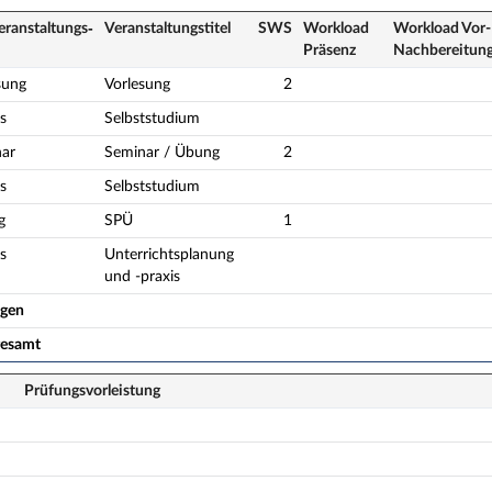
eranstaltungs­
Veranstaltungs­titel
SWS
Workload
Workload Vor-
Präsenz
Nach­bereitun
sung
Vorlesung
2
s
Selbststudium
ar
Seminar / Übung
2
s
Selbststudium
g
SPÜ
1
s
Unterrichtsplanung
und -praxis
ogen
gesamt
Prüfungsvorleistung