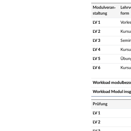
Modulveran­
Lehrv
staltung
form
LV 1
Vorle
LV 2
Kursu
LV 3
Semin
LV 4
Kursu
LV 5
Übun
LV 6
Kursu
Workload modulbez
Workload Modul ins
Prüfung
LV 1
LV 2