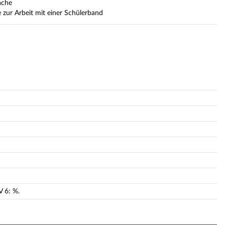
ache
 zur Arbeit mit einer Schülerband
V
6
:
%.