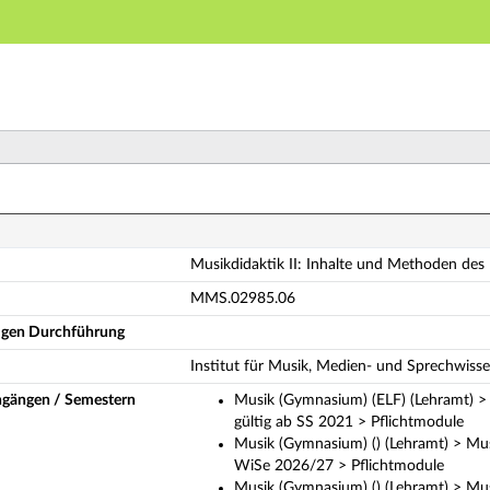
Hauptnavigation
Hauptinhalt
Fußzeile
sikdidaktik II: Inhalte und Methoden des Musikunterri
Musikdidaktik II: Inhalte und Methoden des
MMS.02985.06
ligen Durchführung
Institut für Musik, Medien- und Sprechwiss
ngängen / Semestern
Musik (Gymnasium) (ELF) (Lehramt) >
gültig ab SS 2021 > Pflichtmodule
Musik (Gymnasium) () (Lehramt) > Mus
WiSe 2026/27 > Pflichtmodule
Musik (Gymnasium) () (Lehramt) > Mus