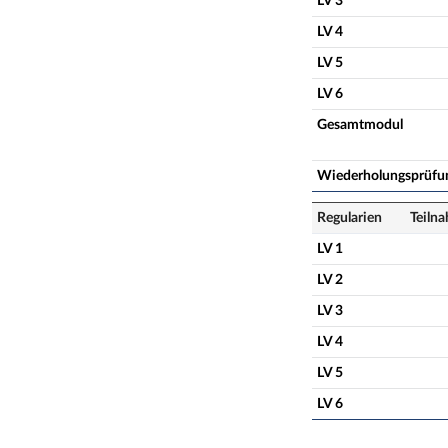
LV 3
LV 4
LV 5
LV 6
Gesamtmodul
Wiederholungsprüfu
Regularien
Teiln
LV 1
LV 2
LV 3
LV 4
LV 5
LV 6