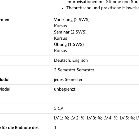
Improvisationen mit Stimme und Spr
Theoretische und praktische Hinweise
ormen
Vorlesung (2 SWS)
Kursus
Seminar (2 SWS)
Kursus
Übung (1 SWS)
Kursus
Deutsch, Englisch
2 Semester Semester
Modul
jedes Semester
Modul
unbegrenzt
5 CP
LV
1
:
%;
LV
2
:
%;
LV
3
:
%;
LV
4
:
%;
LV
5
:
%;
L
 für die Endnote des
1