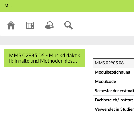
MLU
MMS.02985.06 - Mu
MMS.02985.06 - Musikdidaktik
II: Inhalte und Methoden des
MMS.02985.06
Musikunterrichts im Kontext
musikdidaktischer
Modulbezeichnung
Konzeptionen (Vollständige
Modulcode
Modulbeschreibung)
Semester der erstma
Fachbereich/Institut
Verwendet in Studie