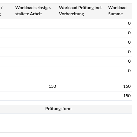
 /
Workload selbstge­
Workload Prüfung incl.
Workload
g
staltete Arbeit
Vorbereitung
Summe
0
0
0
0
0
0
150
150
150
Prüfungsform