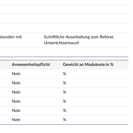
sstunden mit
Schriftliche Ausarbeitung zum Referat,
Unterrichtsentwurf
Anwesenheits­pflicht
Gewicht an Modulnote in %
Nein
%
Nein
%
Nein
%
Nein
%
Nein
%
Nein
%